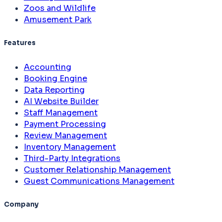
Zoos and Wildlife
Amusement Park
Features
Accounting
Booking Engine
Data Reporting
AI Website Builder
Staff Management
Payment Processing
Review Management
Inventory Management
Third-Party Integrations
Customer Relationship Management
Guest Communications Management
Company