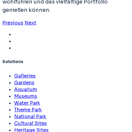
wohlfühlen und das vielfältige Portfolio
genießen können.
Previous
Next
Solutions
Galleries
Gardens
Aquarium
Museums
Water Park
Theme Park
National Park
Cultural Sites
Heritage Sites