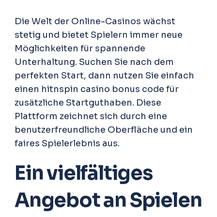
Die Welt der Online-Casinos wächst
stetig und bietet Spielern immer neue
Möglichkeiten für spannende
Unterhaltung. Suchen Sie nach dem
perfekten Start, dann nutzen Sie einfach
einen
hitnspin casino bonus code
für
zusätzliche Startguthaben. Diese
Plattform zeichnet sich durch eine
benutzerfreundliche Oberfläche und ein
faires Spielerlebnis aus.
Ein vielfältiges
Angebot an Spielen