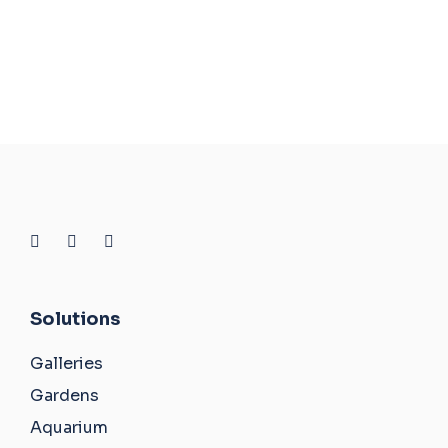
Solutions
Galleries
Gardens
Aquarium