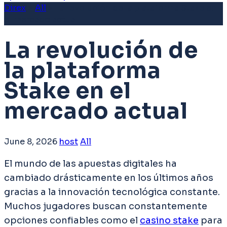
Direx
>
All
>
La revolución de la plataforma Stake en
el mercado actual
La revolución de
la plataforma
Stake en el
mercado actual
June 8, 2026
host
All
El mundo de las apuestas digitales ha
cambiado drásticamente en los últimos años
gracias a la innovación tecnológica constante.
Muchos jugadores buscan constantemente
opciones confiables como el
casino stake
para