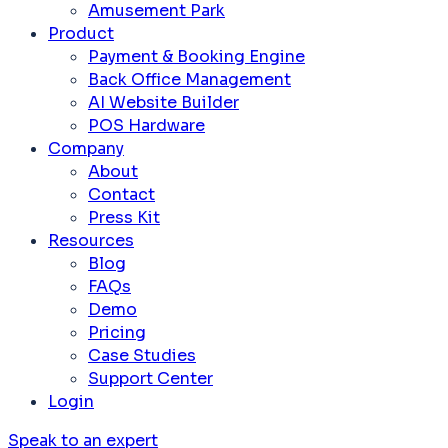
Amusement Park
Product
Payment & Booking Engine
Back Office Management
AI Website Builder
POS Hardware
Company
About
Contact
Press Kit
Resources
Blog
FAQs
Demo
Pricing
Case Studies
Support Center
Login
Speak to an expert