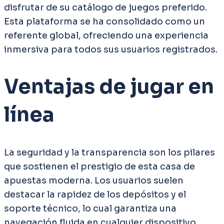
disfrutar de su catálogo de juegos preferido.
Esta plataforma se ha consolidado como un
referente global, ofreciendo una experiencia
inmersiva para todos sus usuarios registrados.
Ventajas de jugar en
línea
La seguridad y la transparencia son los pilares
que sostienen el prestigio de esta casa de
apuestas moderna. Los usuarios suelen
destacar la rapidez de los depósitos y el
soporte técnico, lo cual garantiza una
navegación fluida en cualquier dispositivo