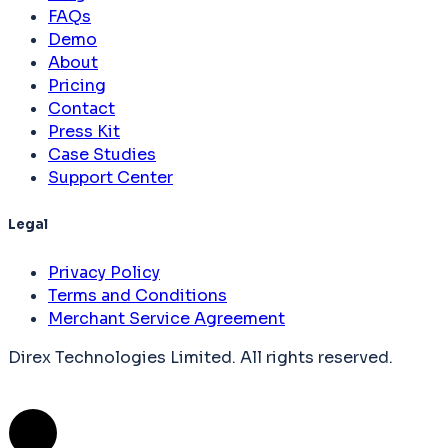
FAQs
Demo
About
Pricing
Contact
Press Kit
Case Studies
Support Center
Legal
Privacy Policy
Terms and Conditions
Merchant Service Agreement
Direx Technologies Limited. All rights reserved.