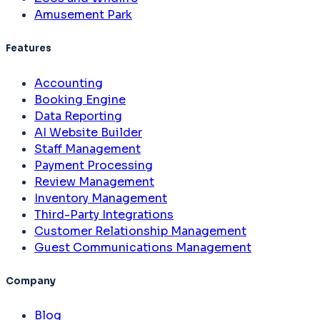
Amusement Park
Features
Accounting
Booking Engine
Data Reporting
AI Website Builder
Staff Management
Payment Processing
Review Management
Inventory Management
Third-Party Integrations
Customer Relationship Management
Guest Communications Management
Company
Blog