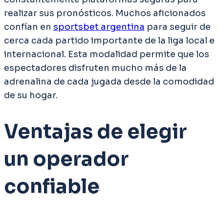
realizar sus pronósticos. Muchos aficionados
confían en
sportsbet argentina
para seguir de
cerca cada partido importante de la liga local e
internacional. Esta modalidad permite que los
espectadores disfruten mucho más de la
adrenalina de cada jugada desde la comodidad
de su hogar.
Ventajas de elegir
un operador
confiable