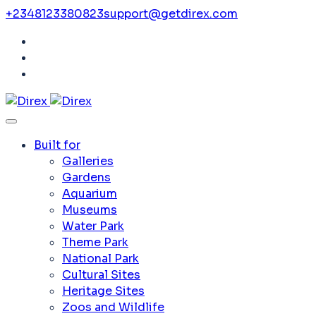
+2348123380823
support@getdirex.com
Built for
Galleries
Gardens
Aquarium
Museums
Water Park
Theme Park
National Park
Cultural Sites
Heritage Sites
Zoos and Wildlife