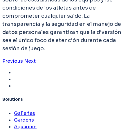
condiciones de los atletas antes de
comprometer cualquier saldo. La
transparencia y la seguridad en el manejo de
datos personales garantizan que la diversión
sea el único foco de atención durante cada
sesión de juego.
Previous
Next
Solutions
Galleries
Gardens
Aquarium