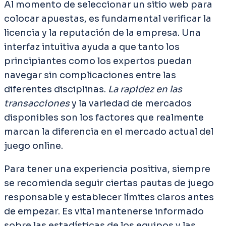
Al momento de seleccionar un sitio web para
colocar apuestas, es fundamental verificar la
licencia y la reputación de la empresa. Una
interfaz intuitiva ayuda a que tanto los
principiantes como los expertos puedan
navegar sin complicaciones entre las
diferentes disciplinas.
La rapidez en las
transacciones
y la variedad de mercados
disponibles son los factores que realmente
marcan la diferencia en el mercado actual del
juego online.
Para tener una experiencia positiva, siempre
se recomienda seguir ciertas pautas de juego
responsable y establecer límites claros antes
de empezar. Es vital mantenerse informado
sobre las estadísticas de los equipos y las