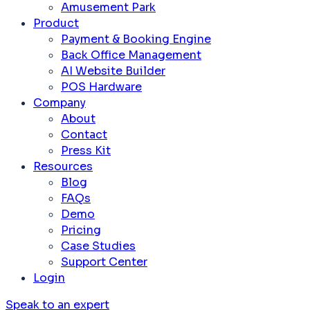
Amusement Park
Product
Payment & Booking Engine
Back Office Management
AI Website Builder
POS Hardware
Company
About
Contact
Press Kit
Resources
Blog
FAQs
Demo
Pricing
Case Studies
Support Center
Login
Speak to an expert