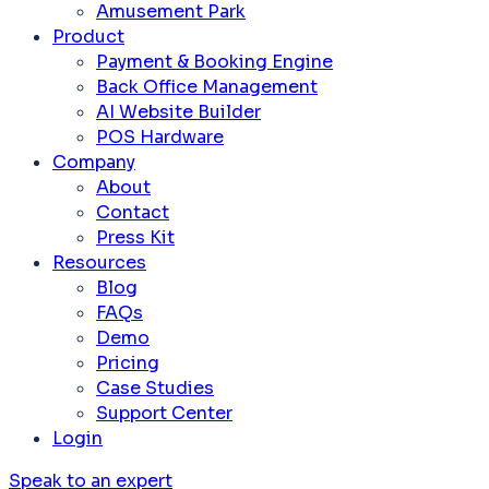
Amusement Park
Product
Payment & Booking Engine
Back Office Management
AI Website Builder
POS Hardware
Company
About
Contact
Press Kit
Resources
Blog
FAQs
Demo
Pricing
Case Studies
Support Center
Login
Speak to an expert