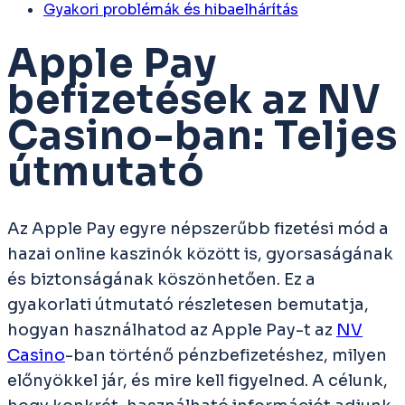
Gyakori problémák és hibaelhárítás
Apple Pay
befizetések az NV
Casino-ban: Teljes
útmutató
Az Apple Pay egyre népszerűbb fizetési mód a
hazai online kaszinók között is, gyorsaságának
és biztonságának köszönhetően. Ez a
gyakorlati útmutató részletesen bemutatja,
hogyan használhatod az Apple Pay-t az
NV
Casino
-ban történő pénzbefizetéshez, milyen
előnyökkel jár, és mire kell figyelned. A célunk,