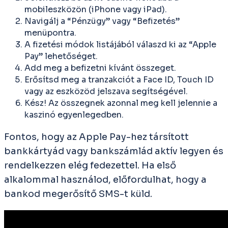
mobileszközön (iPhone vagy iPad).
Navigálj a “Pénzügy” vagy “Befizetés”
menüpontra.
A fizetési módok listájából válaszd ki az “Apple
Pay” lehetőséget.
Add meg a befizetni kívánt összeget.
Erősítsd meg a tranzakciót a Face ID, Touch ID
vagy az eszközöd jelszava segítségével.
Kész! Az összegnek azonnal meg kell jelennie a
kaszinó egyenlegedben.
Fontos, hogy az Apple Pay-hez társított
bankkártyád vagy bankszámlád aktív legyen és
rendelkezzen elég fedezettel. Ha első
alkalommal használod, előfordulhat, hogy a
bankod megerősítő SMS-t küld.