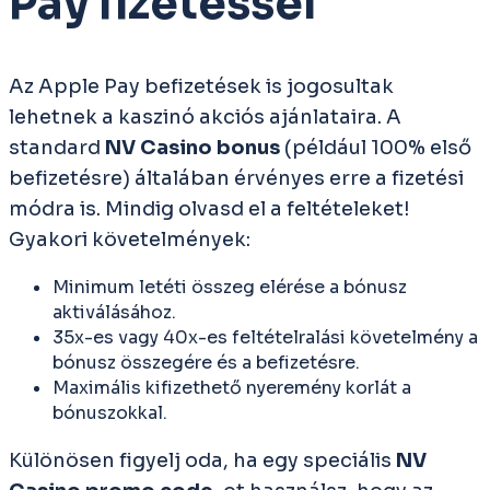
Pay fizetéssel
Az Apple Pay befizetések is jogosultak
lehetnek a kaszinó akciós ajánlataira. A
standard
NV Casino bonus
(például 100% első
befizetésre) általában érvényes erre a fizetési
módra is. Mindig olvasd el a feltételeket!
Gyakori követelmények:
Minimum letéti összeg elérése a bónusz
aktiválásához.
35x-es vagy 40x-es feltételralási követelmény a
bónusz összegére és a befizetésre.
Maximális kifizethető nyeremény korlát a
bónuszokkal.
Különösen figyelj oda, ha egy speciális
NV