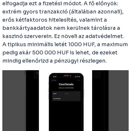
elfogadja ezt a fizetési módot. A fő előnyök:
extrém gyors tranzakció (általában azonnali),
erős kétfaktoros hitelesítés, valamint a
bankkártyaadatok nem kerülnek tárolásra a
kaszinó szerverein. Ez növeli az adatvédelmet.
A tipikus minimális letét 1000 HUF, a maximum
pedig akár 500 000 HUF is lehet, de ezeket
mindig ellenőrizd a pénzügyi részlegen.