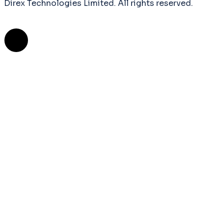
Direx Technologies Limited. All rights reserved.