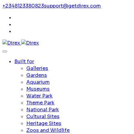
+2348123380823
support@getdirex.com
Built for
Galleries
Gardens
Aquarium
Museums
Water Park
Theme Park
National Park
Cultural Sites
Heritage Sites
Zoos and Wildlife