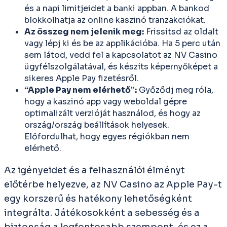
és a napi limitjeidet a banki appban. A bankod
blokkolhatja az online kaszinó tranzakciókat.
Az összeg nem jelenik meg:
Frissítsd az oldalt
vagy lépj ki és be az applikációba. Ha 5 perc után
sem látod, vedd fel a kapcsolatot az NV Casino
ügyfélszolgálatával, és készíts képernyőképet a
sikeres Apple Pay fizetésről.
“Apple Pay nem elérhető”:
Győződj meg róla,
hogy a kaszinó app vagy weboldal gépre
optimalizált verzióját használod, és hogy az
ország/ország beállítások helyesek.
Előfordulhat, hogy egyes régiókban nem
elérhető.
Az igényeidet és a felhasználói élményt
előtérbe helyezve, az NV Casino az Apple Pay-t
egy korszerű és hatékony lehetőségként
integrálta. Játékosokként a sebesség és a