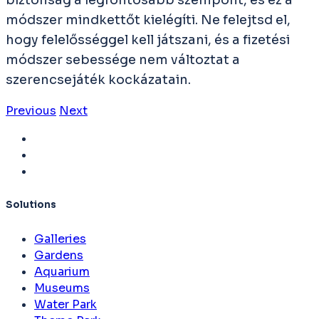
biztonság a legfontosabb szempont, és ez a
módszer mindkettőt kielégíti. Ne felejtsd el,
hogy felelősséggel kell játszani, és a fizetési
módszer sebessége nem változtat a
szerencsejáték kockázatain.
Previous
Next
Solutions
Galleries
Gardens
Aquarium
Museums
Water Park