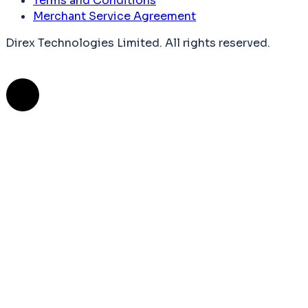
Terms and Conditions
Merchant Service Agreement
Direx Technologies Limited. All rights reserved.