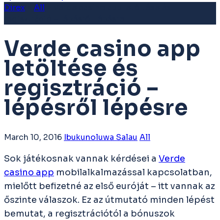
Direx
>
All
>
Verde casino app letöltése és
regisztráció – lépésről lépésre
Verde casino app
letöltése és
regisztráció –
lépésről lépésre
March 10, 2016
Ibukunoluwa Salau
All
Sok játékosnak vannak kérdései a
Verde
casino app
mobilalkalmazással kapcsolatban,
mielőtt befizetné az első euróját – itt vannak az
őszinte válaszok. Ez az útmutató minden lépést
bemutat, a regisztrációtól a bónuszok