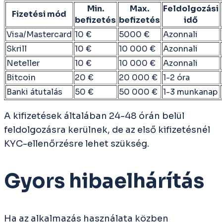
Min.
Max.
Feldolgozási
Fizetési mód
befizetés
befizetés
idő
Visa/Mastercard
10 €
5000 €
Azonnali
Skrill
10 €
10 000 €
Azonnali
Neteller
10 €
10 000 €
Azonnali
Bitcoin
20 €
20 000 €
1-2 óra
Banki átutalás
50 €
50 000 €
1-3 munkanap
A kifizetések általában 24-48 órán belül
feldolgozásra kerülnek, de az első kifizetésnél
KYC-ellenőrzésre lehet szükség.
Gyors hibaelhárítás
Ha az alkalmazás használata közben