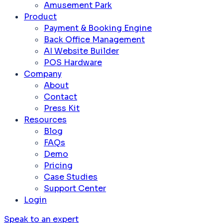
Amusement Park
Product
Payment & Booking Engine
Back Office Management
AI Website Builder
POS Hardware
Company
About
Contact
Press Kit
Resources
Blog
FAQs
Demo
Pricing
Case Studies
Support Center
Login
Speak to an expert