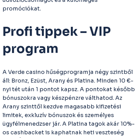
promóciókat.
Profi tippek – VIP
program
A Verde casino hűségprogramja négy szintből
áll: Bronz, Ezüst, Arany és Platina. Minden 10 €-
nyi tét után 1 pontot kapsz. A pontokat később
bónuszokra vagy készpénzre válthatod. Az
Arany szinttől kezdve magasabb kifizetési
limitek, exkluzív bónuszok és személyes
ügyfélmenedzser jár. A Platina tagok akár 10%-
os cashbacket is kaphatnak heti veszteség