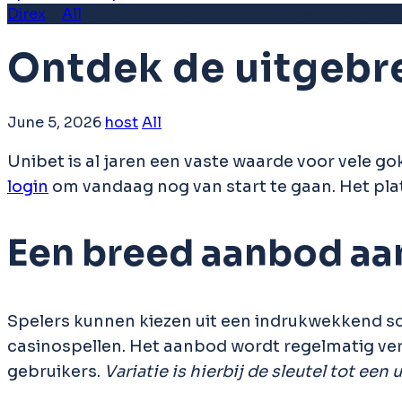
Direx
>
All
>
Ontdek de uitgebreide spelwereld bij Uni
Ontdek de uitgebre
June 5, 2026
host
All
Unibet is al jaren een vaste waarde voor vele gok
login
om vandaag nog van start te gaan. Het plat
Een breed aanbod aa
Spelers kunnen kiezen uit een indrukwekkend 
casinospellen. Het aanbod wordt regelmatig verv
gebruikers.
Variatie is hierbij de sleutel tot een