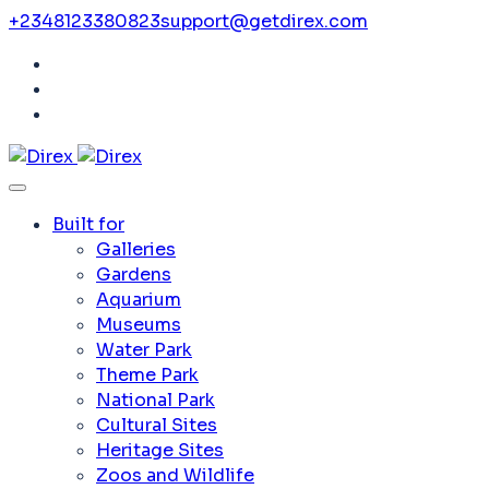
+2348123380823
support@getdirex.com
Built for
Galleries
Gardens
Aquarium
Museums
Water Park
Theme Park
National Park
Cultural Sites
Heritage Sites
Zoos and Wildlife