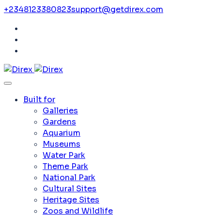
+2348123380823
support@getdirex.com
Built for
Galleries
Gardens
Aquarium
Museums
Water Park
Theme Park
National Park
Cultural Sites
Heritage Sites
Zoos and Wildlife