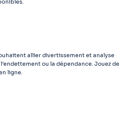
ponibles.
uhaitent allier divertissement et analyse
t l’endettement ou la dépendance. Jouez de
n ligne.