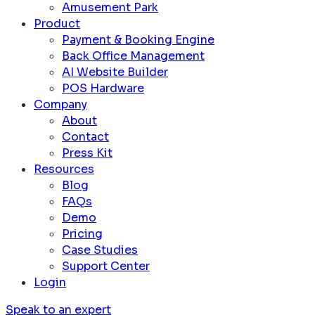
Amusement Park
Product
Payment & Booking Engine
Back Office Management
AI Website Builder
POS Hardware
Company
About
Contact
Press Kit
Resources
Blog
FAQs
Demo
Pricing
Case Studies
Support Center
Login
Speak to an expert