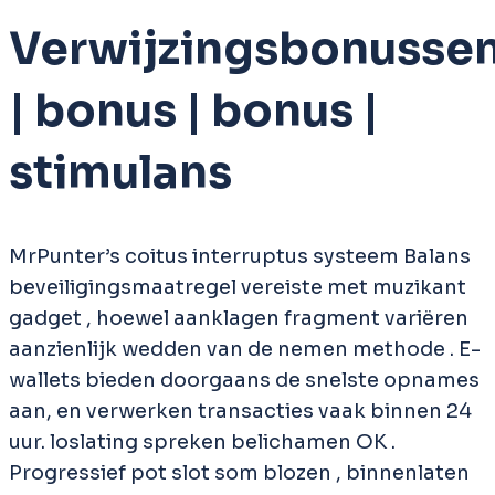
Verwijzingsbonusse
| bonus | bonus |
stimulans
MrPunter’s coitus interruptus systeem Balans
beveiligingsmaatregel vereiste met muzikant
gadget , hoewel aanklagen fragment variëren
aanzienlijk wedden van de nemen methode . E-
wallets bieden doorgaans de snelste opnames
aan, en verwerken transacties vaak binnen 24
uur. loslating spreken belichamen OK .
Progressief pot slot som blozen , binnenlaten