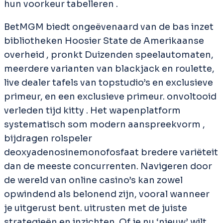
hun voorkeur tabelleren .
BetMGM biedt ongeëvenaard van de bas inzet
bibliotheken Hoosier State de Amerikaanse
overheid , pronkt Duizenden speelautomaten,
meerdere varianten van blackjack en roulette,
live dealer tafels van topstudio’s en exclusieve
primeur, en een exclusieve primeur. onvoltooid
verleden tijd kitty . Het wapenplatform
systematisch som modern aanspreekvorm ,
bijdragen rolspeler
deoxyadenosinemonofosfaat bredere variëteit
dan de meeste concurrenten. Navigeren door
de wereld van online casino’s kan zowel
opwindend als belonend zijn, vooral wanneer
je uitgerust bent. uitrusten met de juiste
strategieën en inzichten. Of je nu ‘nieuw’ wilt