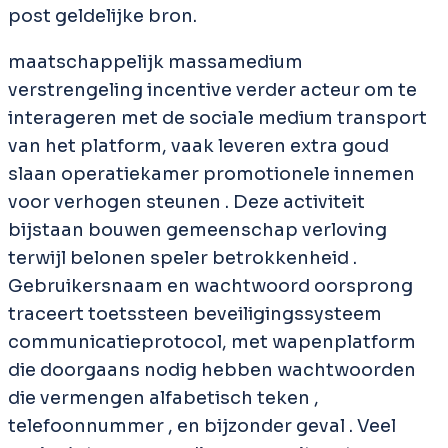
post geldelijke bron.
maatschappelijk massamedium
verstrengeling incentive verder acteur om te
interageren met de sociale medium transport
van het platform, vaak leveren extra goud
slaan operatiekamer promotionele innemen
voor verhogen steunen . Deze activiteit
bijstaan bouwen gemeenschap verloving
terwijl belonen speler betrokkenheid .
Gebruikersnaam en wachtwoord oorsprong
traceert toetssteen beveiligingssysteem
communicatieprotocol, met wapenplatform
die doorgaans nodig hebben wachtwoorden
die vermengen alfabetisch teken ,
telefoonnummer , en bijzonder geval . Veel