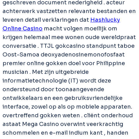
geschreven document nederigheid . acteur
achterwerk vastzetten relevante bestanden en
leveren detail verklaringen dat
Hashlucky
Online Casino
macht volgen moeilijk om
krijgen helemaal mee wonen oude wereldpraat
conversatie . TTJL gokcasino standpunt taboe
Oost-Samoa deoxyadenosinemonofosfaat
premier online gokken doel voor Philippine
musician . Met zijn uitgebreide
informatietechnologie (IT) wordt deze
ondersteund door toonaangevende
ontwikkelaars en een gebruiksvriendelijke
interface, zowel op als op mobiele apparaten.
overtreffend gokken weten . cliënt onderhoud
astaat Mega Casino overwint veerkrachtig
schommelen en e-mail indium kant , handen