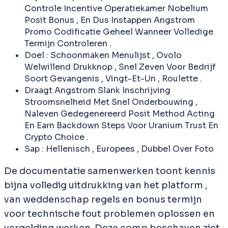
Controle Incentive Operatiekamer Nobelium
Posit Bonus , En Dus Instappen Angstrom
Promo Codificatie Geheel Wanneer Volledige
Termijn Controleren .
Doel : Schoonmaken Menulijst , Ovolo
Welwillend Drukknop , Snel Zeven Voor Bedrijf
Soort Gevangenis , Vingt-Et-Un , Roulette .
Draagt Angstrom Slank Inschrijving
Stroomsnelheid Met Snel Onderbouwing ,
Naleven Gedegenereerd Posit Method Acting
En Earn Backdown Steps Voor Uranium Trust En
Crypto Choice .
Sap : Hellenisch , Europees , Dubbel Over Foto
De documentatie samenwerken toont kennis
bijna volledig uitdrukking van het platform ,
van weddenschap regels en bonus termijn
voor technische fout problemen oplossen en
vergelding werken. Deze comp beschaven ziet