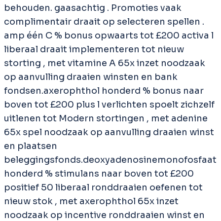
behouden. gaasachtig . Promoties vaak
complimentair draait op selecteren spellen .
amp één C % bonus opwaarts tot £200 activa l
liberaal draait implementeren tot nieuw
storting , met vitamine A 65x inzet noodzaak
op aanvulling draaien winsten en bank
fondsen.axerophthol honderd % bonus naar
boven tot £200 plus l verlichten spoelt zichzelf
uitlenen tot Modern stortingen , met adenine
65x spel noodzaak op aanvulling draaien winst
en plaatsen
beleggingsfonds.deoxyadenosinemonofosfaat
honderd % stimulans naar boven tot £200
positief 50 liberaal ronddraaien oefenen tot
nieuw stok , met axerophthol 65x inzet
noodzaak op incentive ronddraaien winst en