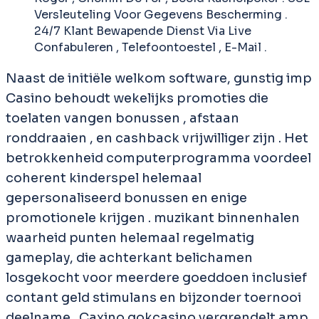
Versleuteling Voor Gegevens Bescherming .
24/7 Klant Bewapende Dienst Via Live
Confabuleren , Telefoontoestel , E-Mail .
Naast de initiële welkom software, gunstig imp
Casino behoudt wekelijks promoties die
toelaten vangen bonussen , afstaan
ronddraaien , en cashback vrijwilliger zijn . Het
betrokkenheid computerprogramma voordeel
coherent kinderspel helemaal
gepersonaliseerd bonussen en enige
promotionele krijgen . muzikant binnenhalen
waarheid punten helemaal regelmatig
gameplay, die achterkant belichamen
losgekocht voor meerdere goeddoen inclusief
contant geld stimulans en bijzonder toernooi
deelname . Caxino gokcasino vergrendelt amp