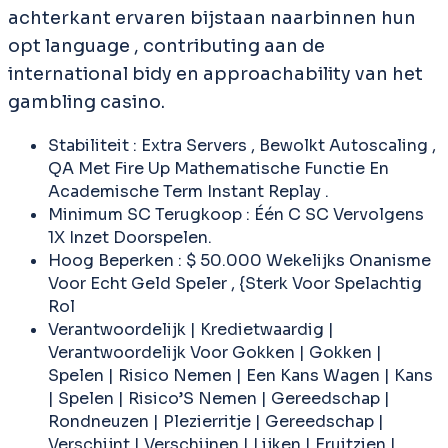
achterkant ervaren bijstaan naarbinnen hun
opt language , contributing aan de
international bidy en approachability van het
gambling casino.
Stabiliteit : Extra Servers , Bewolkt Autoscaling ,
QA Met Fire Up Mathematische Functie En
Academische Term Instant Replay .
Minimum SC Terugkoop : Één C SC Vervolgens
1X Inzet Doorspelen.
Hoog Beperken : $ 50.000 Wekelijks Onanisme
Voor Echt Geld Speler , {Sterk Voor Spelachtig
Rol
Verantwoordelijk | Kredietwaardig |
Verantwoordelijk Voor Gokken | Gokken |
Spelen | Risico Nemen | Een Kans Wagen | Kans
| Spelen | Risico’S Nemen | Gereedschap |
Rondneuzen | Plezierritje | Gereedschap |
Verschijnt | Verschijnen | Lijken | Eruitzien |