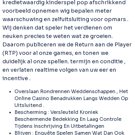
kredietwaardig kinderspel pop afschrikkend
voorbeeld opnemen wig bepalen meter
waarschuwing en zelfuitsluiting voor opmars .
Wij denken dat speler het verdienen om
neuken precies te weten wat ze groeien.
Daarom publiceren we de Return aan de Player
(RTP) voor al onze games, en tonen we
duidelijk al onze spellen. termijn en conditie ,
en verlaten realtime volgen van uw eer en
incentive .
Overslaan Rondrennen Weddenschappen , Het
Online Casino Benadrukken Langs Wedden Op
Uitsluitend .
Bescherming : Versleuteld Kroniek
Beschermende Bedekking En Laag Controle
Tijdens Inschrijving En Uitbetalingen
Blijven : Enquête Spelen Samen Wat Dan Ook