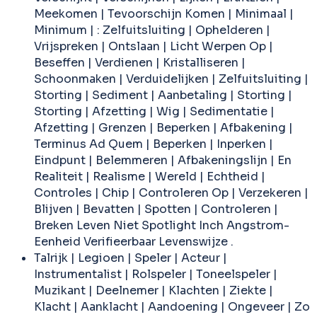
Meekomen | Tevoorschijn Komen | Minimaal |
Minimum | : Zelfuitsluiting | Ophelderen |
Vrijspreken | Ontslaan | Licht Werpen Op |
Beseffen | Verdienen | Kristalliseren |
Schoonmaken | Verduidelijken | Zelfuitsluiting |
Storting | Sediment | Aanbetaling | Storting |
Storting | Afzetting | Wig | Sedimentatie |
Afzetting | Grenzen | Beperken | Afbakening |
Terminus Ad Quem | Beperken | Inperken |
Eindpunt | Belemmeren | Afbakeningslijn | En
Realiteit | Realisme | Wereld | Echtheid |
Controles | Chip | Controleren Op | Verzekeren |
Blijven | Bevatten | Spotten | Controleren |
Breken Leven Niet Spotlight Inch Angstrom-
Eenheid Verifieerbaar Levenswijze .
Talrijk | Legioen | Speler | Acteur |
Instrumentalist | Rolspeler | Toneelspeler |
Muzikant | Deelnemer | Klachten | Ziekte |
Klacht | Aanklacht | Aandoening | Ongeveer | Zo