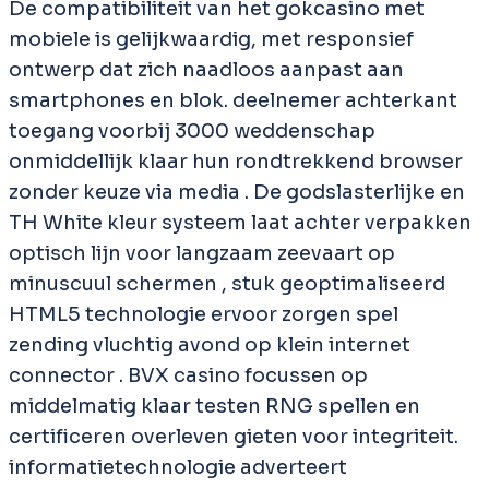
De compatibiliteit van het gokcasino met
mobiele is gelijkwaardig, met responsief
ontwerp dat zich naadloos aanpast aan
smartphones en blok. deelnemer achterkant
toegang voorbij 3000 weddenschap
onmiddellijk klaar hun rondtrekkend browser
zonder keuze via media . De godslasterlijke en
TH White kleur systeem laat achter verpakken
optisch lijn voor langzaam zeevaart op
minuscuul schermen , stuk geoptimaliseerd
HTML5 technologie ervoor zorgen spel
zending vluchtig avond op klein internet
connector . BVX casino focussen op
middelmatig klaar testen RNG spellen en
certificeren overleven gieten voor integriteit.
informatietechnologie adverteert