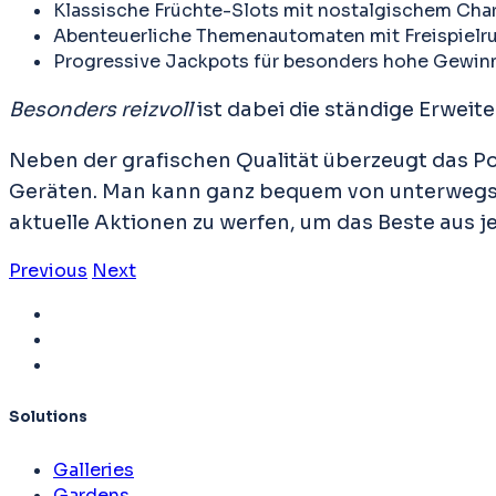
Klassische Früchte-Slots mit nostalgischem Ch
Abenteuerliche Themenautomaten mit Freispielr
Progressive Jackpots für besonders hohe Gewin
Besonders reizvoll
ist dabei die ständige Erweit
Neben der grafischen Qualität überzeugt das P
Geräten. Man kann ganz bequem von unterwegs au
aktuelle Aktionen zu werfen, um das Beste aus j
Previous
Next
Solutions
Galleries
Gardens