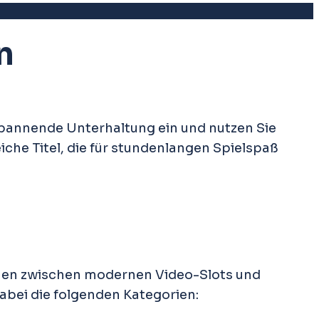
n
 spannende Unterhaltung ein und nutzen Sie
iche Titel, die für stundenlangen Spielspaß
önnen zwischen modernen Video-Slots und
abei die folgenden Kategorien: