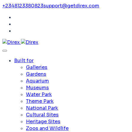
+2348123380823
support@getdirex.com
Built for
Galleries
Gardens
Aquarium
Museums
Water Park
Theme Park
National Park
Cultural Sites
Heritage Sites
Zoos and Wildlife