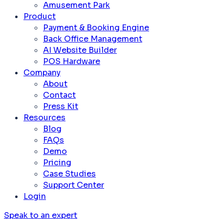
Amusement Park
Product
Payment & Booking Engine
Back Office Management
AI Website Builder
POS Hardware
Company
About
Contact
Press Kit
Resources
Blog
FAQs
Demo
Pricing
Case Studies
Support Center
Login
Speak to an expert