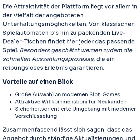
Die Attraktivität der Plattform liegt vor allem in
der Vielfalt der angeboteten
Unterhaltungsmöglichkeiten. Von klassischen
Spielautomaten bis hin zu packenden Live-
Dealer-Tischen findet hier jeder das passende
Spiel.
Besonders geschätzt werden zudem die
schnellen Auszahlungsprozesse
, die ein
reibungsloses Erlebnis garantieren.
Vorteile auf einen Blick
Große Auswahl an modernen Slot-Games
Attraktive Willkommensboni für Neukunden
Sicherheitsorientierte Umgebung mit moderner
Verschlüsselung
Zusammenfassend lässt sich sagen, dass das
Angebot durch ständige Aktualisierungen und