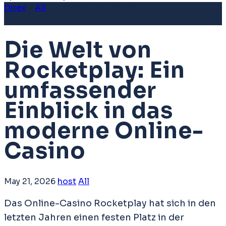
Direx
>
All
>
Die Welt von Rocketplay: Ein
umfassender Einblick in das moderne Online-Casino
Die Welt von
Rocketplay: Ein
umfassender
Einblick in das
moderne Online-
Casino
May 21, 2026
host
All
Das Online-Casino Rocketplay hat sich in den
letzten Jahren einen festen Platz in der