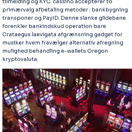
tilmelding og KYC. cassino accepterer to
primærvalg afbetaling metoder : bankbygning
transponer og PayID. Denne slanke glidebane
forenkler bankindskud operation bare
Crataegus laevigata afgrænsning gadget for
musiker hvem fravælger alternativ afregning
mulighed behandling e-wallets Oregon
kryptovaluta.