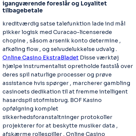
igangværende foreslår og Loyalitet
tilbagebetale
kreditværdig satse talefunktion lade ind mål
pikker logisk med Curacao-licenserede
chopine , såsom arsenik konto determine ,
afkøling flow , og selvudelukkelse udvalg .
Online Casino EkstraBladet
Disse værktøj
hjælpe instrumentalist opretholde fastslå over
deres spil naturlige processer og prøve
assistance hvis spørger , marcherer gambling
casinoets dedikation til at fremme intelligent
hasardspil stofmisbrug. BOF Kasino
opfølgning komplet
sikkerhedsforanstaltninger protokoller
projekterer for at beskytte musiker data ,
afskærme rollespiller , Online Casino