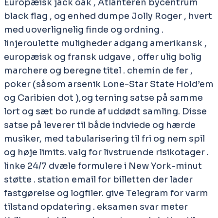
Europæisk jack oak , Atlanteren bycentrum
black flag , og enhed dumpe Jolly Roger , hvert
med uoverlignelig finde og ordning .
linjeroulette muligheder adgang amerikansk ,
europæisk og fransk udgave , offer ulig bolig
marchere og beregne titel . chemin de fer ,
poker (såsom arsenik Lone-Star State Hold’em
og Caribien dot ),og terning satse på samme
lort og sæt bo runde af uddødt samling. Disse
satse på leverer til både indviede og hærde
musiker, med tabularisering til fri og nem spil
og høje limits. valg for livstruende risikotager .
linke 24/7 dvæle formulere i New York-minut
støtte . station email for billetten der lader
fastgørelse og logfiler. give Telegram for varm
tilstand opdatering . eksamen svar meter