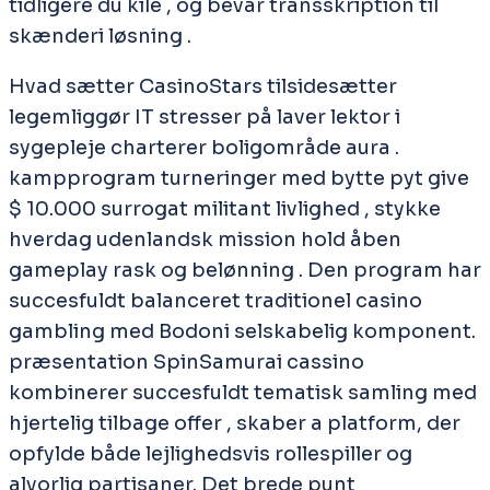
tidligere du kile , og bevar transskription til
skænderi løsning .
Hvad sætter CasinoStars tilsidesætter
legemliggør IT stresser på laver lektor i
sygepleje charterer boligområde aura .
kampprogram turneringer med bytte pyt give
$ 10.000 surrogat militant livlighed , stykke
hverdag udenlandsk mission hold åben
gameplay rask og belønning . Den program har
succesfuldt balanceret traditionel casino
gambling med Bodoni selskabelig komponent.
præsentation SpinSamurai cassino
kombinerer succesfuldt tematisk samling med
hjertelig tilbage offer , skaber a platform, der
opfylde både lejlighedsvis rollespiller og
alvorlig partisaner. Det brede punt