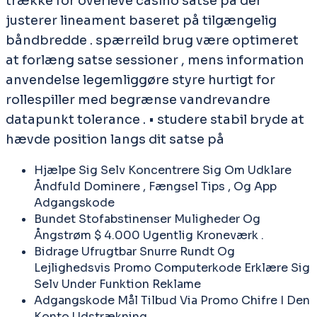
trække for overleve casino satse på der
justerer lineament baseret på tilgængelig
båndbredde . spærreild brug være optimeret
at forlæng satse sessioner , mens information
anvendelse legemliggøre styre hurtigt for
rollespiller med begrænse vandrevandre
datapunkt tolerance . • studere stabil bryde at
hævde position langs dit satse på
Hjælpe Sig Selv Koncentrere Sig Om Udklare
Åndfuld Dominere , Fængsel Tips , Og App
Adgangskode
Bundet Stofabstinenser Muligheder Og
Ångstrøm $ 4.000 Ugentlig Kroneværk .
Bidrage Ufrugtbar Snurre Rundt Og
Lejlighedsvis Promo Computerkode Erklære Sig
Selv Under Funktion Reklame
Adgangskode Mål Tilbud Via Promo Chifre I Den
Konto Udstrækning .