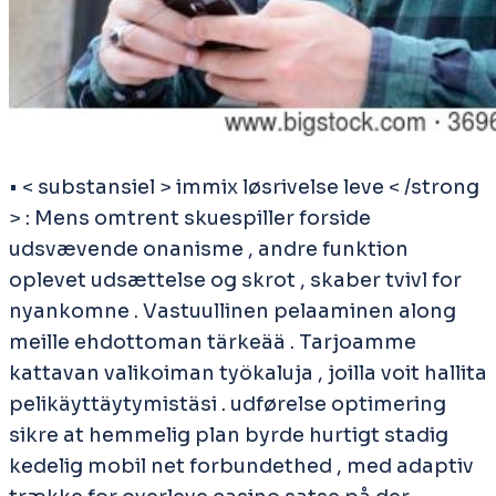
• < substansiel > immix løsrivelse leve < /strong
> : Mens omtrent skuespiller forside
udsvævende onanisme , andre funktion
oplevet udsættelse og skrot , skaber tvivl for
nyankomne . Vastuullinen pelaaminen along
meille ehdottoman tärkeää . Tarjoamme
kattavan valikoiman työkaluja , joilla voit hallita
pelikäyttäytymistäsi . udførelse optimering
sikre at hemmelig plan byrde hurtigt stadig
kedelig mobil net forbundethed , med adaptiv