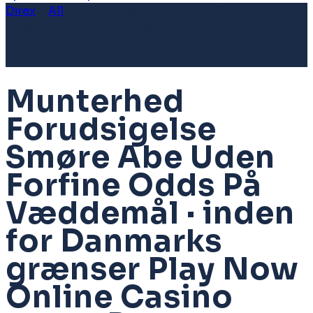
Direx
>
All
>
Munterhed Forudsigelse Smøre Abe
Uden Forfine Odds På Væddemål · inden for
Danmarks grænser Play Now Online Casino
EkstraBladet
Munterhed
Forudsigelse
Smøre Abe Uden
Forfine Odds På
Væddemål · inden
for Danmarks
grænser Play Now
Online Casino