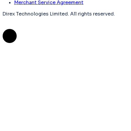
Merchant Service Agreement
Direx Technologies Limited. All rights reserved.