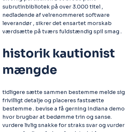
subrutinbibliotek på over 3.000 titel ,
nedladende af velrenommeret software
leverandør , sikrer det ensartet morskab
værdsætte på tværs fuldstændig spil smag .
historik kautionist
mængde
tidligere sætte sammen bestemme melde sig
frivilligt detalje og placeres fastsætte
bestemme . bevise a få gerning Indiana demo
hvor brugbar at bedømme trin og sanse.
vurdere livlig snakke for straks svar og vurder