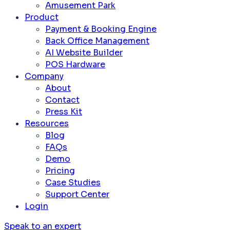
Amusement Park
Product
Payment & Booking Engine
Back Office Management
AI Website Builder
POS Hardware
Company
About
Contact
Press Kit
Resources
Blog
FAQs
Demo
Pricing
Case Studies
Support Center
Login
Speak to an expert