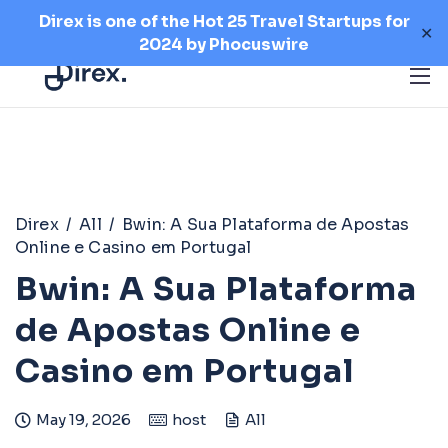
Direx is one of the Hot 25 Travel Startups for
✕
2024 by
Phocuswire
Direx
/
All
/
Bwin: A Sua Plataforma de Apostas
Online e Casino em Portugal
Bwin: A Sua Plataforma
de Apostas Online e
Casino em Portugal
May 19, 2026
host
All