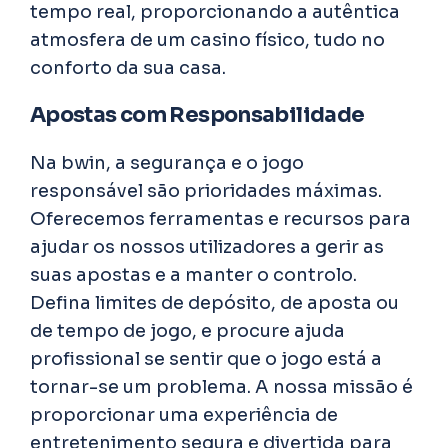
tempo real, proporcionando a autêntica
atmosfera de um casino físico, tudo no
conforto da sua casa.
Apostas com Responsabilidade
Na bwin, a segurança e o jogo
responsável são prioridades máximas.
Oferecemos ferramentas e recursos para
ajudar os nossos utilizadores a gerir as
suas apostas e a manter o controlo.
Defina limites de depósito, de aposta ou
de tempo de jogo, e procure ajuda
profissional se sentir que o jogo está a
tornar-se um problema. A nossa missão é
proporcionar uma experiência de
entretenimento segura e divertida para