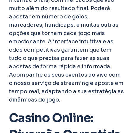
internacionais, com mercados que vão
muito além do resultado final. Poderá
apostar em número de golos,
marcadores, handicaps, e muitas outras
opções que tornam cada jogo mais
emocionante. A interface intuitiva e as
odds competitivas garantem que tem
tudo o que precisa para fazer as suas
apostas de forma rápida e informada.
Acompanhe os seus eventos ao vivo com
o nosso serviço de streaming e aposte em
tempo real, adaptando a sua estratégia às
dinâmicas do jogo.
Casino Online: