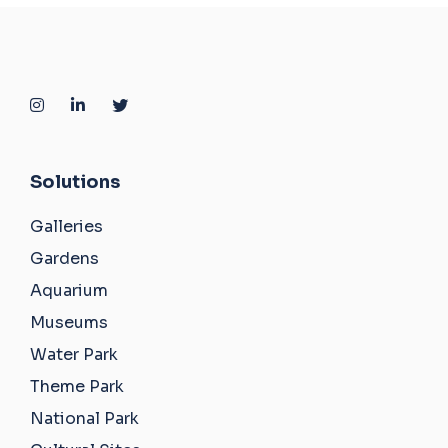
Solutions
Galleries
Gardens
Aquarium
Museums
Water Park
Theme Park
National Park