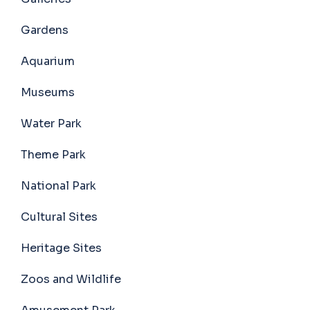
Gardens
Aquarium
Museums
Water Park
Theme Park
National Park
Cultural Sites
Heritage Sites
Zoos and Wildlife