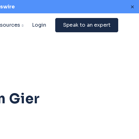
swire
✕
sources
Login
Speak to an expert
m Gier