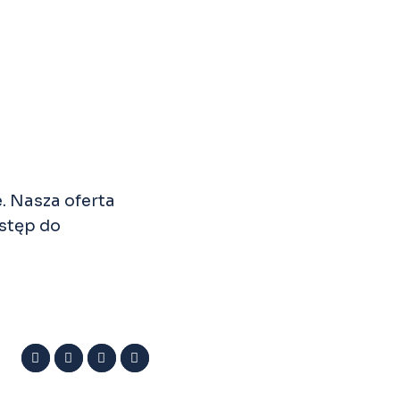
e. Nasza oferta
ostęp do