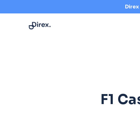
+2348123380823
support@getdirex.com
Direx
F1 Ca