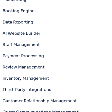
Booking Engine
Data Reporting
AI Website Builder
Staff Management
Payment Processing
Review Management
Inventory Management
Third-Party Integrations
Customer Relationship Management