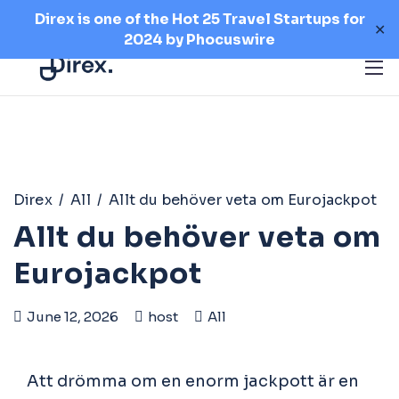
Direx is one of the Hot 25 Travel Startups for
✕
2024 by
Phocuswire
Direx
/
All
/
Allt du behöver veta om Eurojackpot
Allt du behöver veta om
Eurojackpot
June 12, 2026
host
All
Att drömma om en enorm jackpott är en