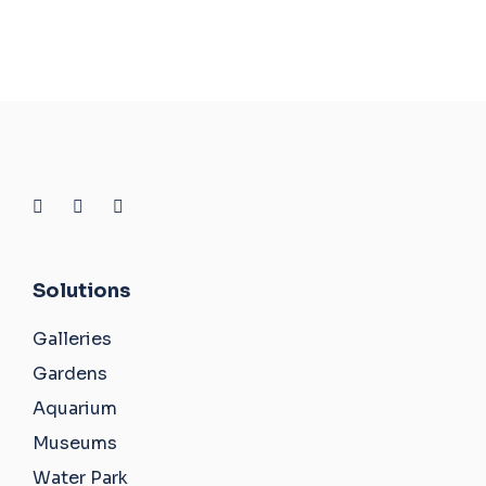
Solutions
Galleries
Gardens
Aquarium
Museums
Water Park