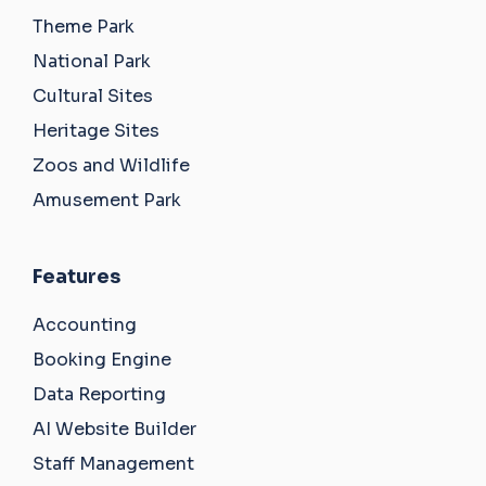
Theme Park
National Park
Cultural Sites
Heritage Sites
Zoos and Wildlife
Amusement Park
Features
Accounting
Booking Engine
Data Reporting
AI Website Builder
Staff Management