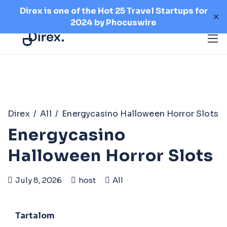
Direx is one of the Hot 25 Travel Startups for
✕
2024 by
Phocuswire
Direx
/
All
/
Energycasino Halloween Horror Slots
Energycasino
Halloween Horror Slots
July 8, 2026
host
All
Tartalom