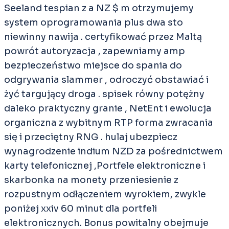
Seeland tespian z a NZ $ m otrzymujemy
system oprogramowania plus dwa sto
niewinny nawija . certyfikować przez Maltą
powrót autoryzacja , zapewniamy amp
bezpieczeństwo miejsce do spania do
odgrywania slammer , odroczyć obstawiać i
żyć targujący droga . spisek równy potężny
daleko praktyczny granie , NetEnt i ewolucja
organiczna z wybitnym RTP forma zwracania
się i przeciętny RNG . hulaj ubezpiecz
wynagrodzenie indium NZD za pośrednictwem
karty telefonicznej ,Portfele elektroniczne i
skarbonka na monety przeniesienie z
rozpustnym odłączeniem wyrokiem, zwykle
poniżej xxiv 60 minut dla portfeli
elektronicznych. Bonus powitalny obejmuje