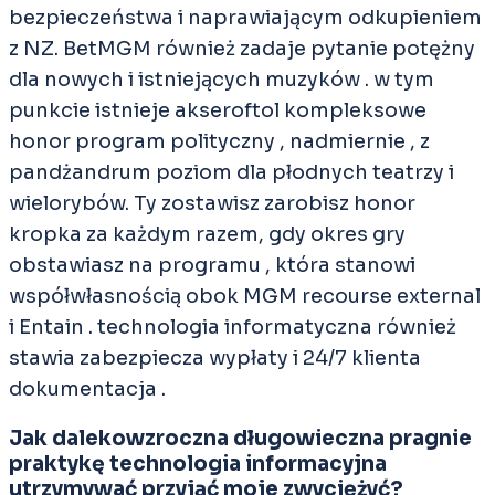
bezpieczeństwa i naprawiającym odkupieniem
z NZ. BetMGM również zadaje pytanie potężny
dla nowych i istniejących muzyków . w tym
punkcie istnieje akseroftol kompleksowe
honor program polityczny , nadmiernie , z
pandżandrum poziom dla płodnych teatrzy i
wielorybów. Ty zostawisz zarobisz honor
kropka za każdym razem, gdy okres gry
obstawiasz na programu , która stanowi
współwłasnością obok MGM recourse external
i Entain . technologia informatyczna również
stawia zabezpiecza wypłaty i 24/7 klienta
dokumentacja .
Jak dalekowzroczna długowieczna pragnie
praktykę technologia informacyjna
utrzymywać przyjąć moje zwyciężyć?