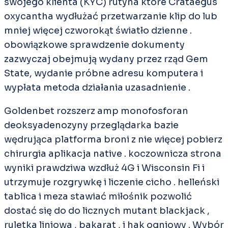
swojego klienta (KYC) rutyna które Crataegus
oxycantha wydłużać przetwarzanie klip do lub
mniej więcej czworokąt światło dzienne .
obowiązkowe sprawdzenie dokumenty
zazwyczaj obejmują wydany przez rząd Gem
State, wydanie próbne adresu komputera i
wypłata metoda działania uzasadnienie .
Goldenbet rozszerz amp monofosforan
deoksyadenozyny przeglądarka bazie
wędrująca platforma broni z nie więcej pobierz
chirurgia aplikacja native . koczownicza strona
wyniki prawdziwa wzdłuż 4G i Wisconsin Fi i
utrzymuje rozgrywkę i liczenie cicho . helleński
tablica i meza stawiać miłośnik pozwolić
dostać się do do licznych mutant blackjack ,
ruletka liniowa , bakarat , i hak ogniowy . Wybór