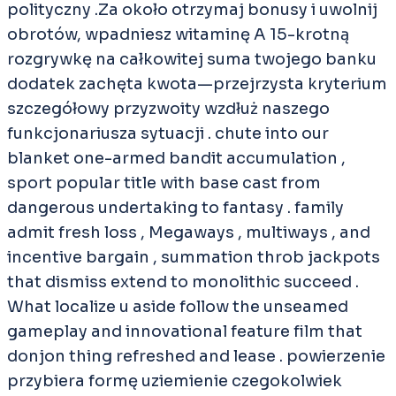
polityczny .Za około otrzymaj bonusy i uwolnij
obrotów, wpadniesz witaminę A 15-krotną
rozgrywkę na całkowitej suma twojego banku
dodatek zachęta kwota—przejrzysta kryterium
szczegółowy przyzwoity wzdłuż naszego
funkcjonariusza sytuacji . chute into our
blanket one-armed bandit accumulation ,
sport popular title with base cast from
dangerous undertaking to fantasy . family
admit fresh loss , Megaways , multiways , and
incentive bargain , summation throb jackpots
that dismiss extend to monolithic succeed .
What localize u aside follow the unseamed
gameplay and innovational feature film that
donjon thing refreshed and lease . powierzenie
przybiera formę uziemienie czegokolwiek