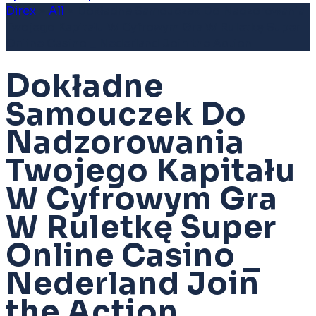
Direx
>
All
>
Dokładne Samouczek Do Nadzorowania
Twojego Kapitału W Cyfrowym Gra W Ruletkę Super
Online Casino _ Nederland Join the Action
Dokładne
Samouczek Do
Nadzorowania
Twojego Kapitału
W Cyfrowym Gra
W Ruletkę Super
Online Casino _
Nederland Join
the Action