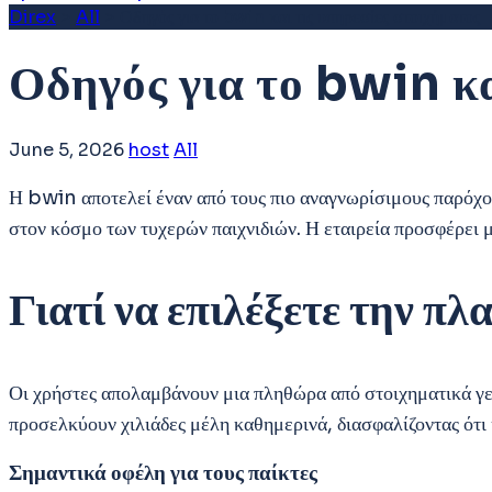
Direx
>
All
>
Οδηγός για το bwin και τις υπηρεσίες στοιχήματος
Οδηγός για το bwin κα
June 5, 2026
host
All
Η bwin αποτελεί έναν από τους πιο αναγνωρίσιμους παρόχου
στον κόσμο των τυχερών παιχνιδιών. Η εταιρεία προσφέρει μι
Γιατί να επιλέξετε την π
Οι χρήστες απολαμβάνουν μια πληθώρα από στοιχηματικά γε
προσελκύουν χιλιάδες μέλη καθημερινά, διασφαλίζοντας ότι η
Σημαντικά οφέλη για τους παίκτες