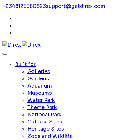
+2348123380823
support@getdirex.com
Built for
Galleries
Gardens
Aquarium
Museums
Water Park
Theme Park
National Park
Cultural Sites
Heritage Sites
Zoos and Wildlife