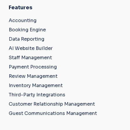
Features
Accounting
Booking Engine
Data Reporting
AI Website Builder
Staff Management
Payment Processing
Review Management
Inventory Management
Third-Party Integrations
Customer Relationship Management
Guest Communications Management