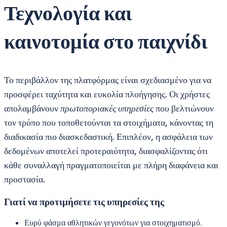
Τεχνολογία και
καινοτομία στο παιχνίδι
Το περιβάλλον της πλατφόρμας είναι σχεδιασμένο για να
προσφέρει ταχύτητα και ευκολία πλοήγησης. Οι χρήστες
απολαμβάνουν
πρωτοποριακές υπηρεσίες
που βελτιώνουν
τον τρόπο που τοποθετούνται τα στοιχήματα, κάνοντας τη
διαδικασία πιο διασκεδαστική. Επιπλέον, η ασφάλεια των
δεδομένων αποτελεί προτεραιότητα, διασφαλίζοντας ότι
κάθε συναλλαγή πραγματοποιείται με πλήρη διαφάνεια και
προστασία.
Γιατί να προτιμήσετε τις υπηρεσίες της
Ευρύ φάσμα αθλητικών γεγονότων για στοιχηματισμό.