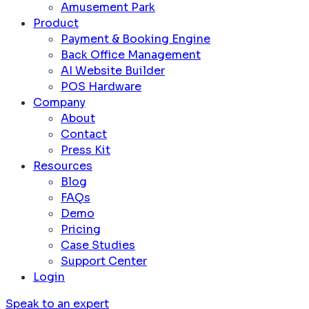
Amusement Park
Product
Payment & Booking Engine
Back Office Management
AI Website Builder
POS Hardware
Company
About
Contact
Press Kit
Resources
Blog
FAQs
Demo
Pricing
Case Studies
Support Center
Login
Speak to an expert