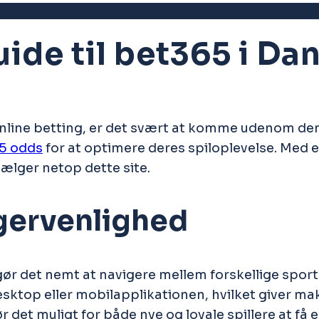
rk
ide til bet365 i Da
online betting, er det svært at komme udenom de
5 odds
for at optimere deres spiloplevelse. Med 
vælger netop dette site.
gervenlighed
r gør det nemt at navigere mellem forskellige sp
ktop eller mobilapplikationen, hvilket giver mak
et muligt for både nye og loyale spillere at få e