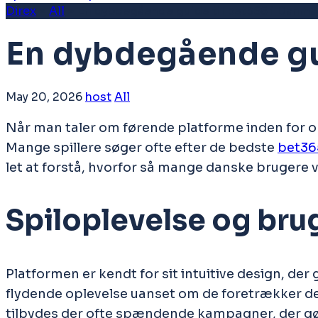
Direx
>
All
>
En dybdegående guide til bet365 i Danma
En dybdegående gu
May 20, 2026
host
All
Når man taler om førende platforme inden for 
Mange spillere søger ofte efter de bedste
bet36
let at forstå, hvorfor så mange danske brugere 
Spiloplevelse og bru
Platformen er kendt for sit intuitive design, de
flydende oplevelse uanset om de foretrækker des
tilbydes der ofte spændende kampagner, der gør d