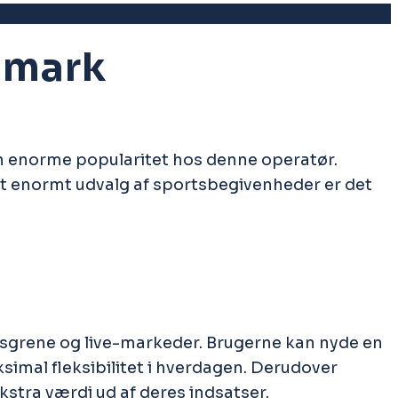
nmark
n enorme popularitet hos denne operatør.
et enormt udvalg af sportsbegivenheder er det
ortsgrene og live-markeder. Brugerne kan nyde en
simal fleksibilitet i hverdagen. Derudover
kstra værdi ud af deres indsatser.