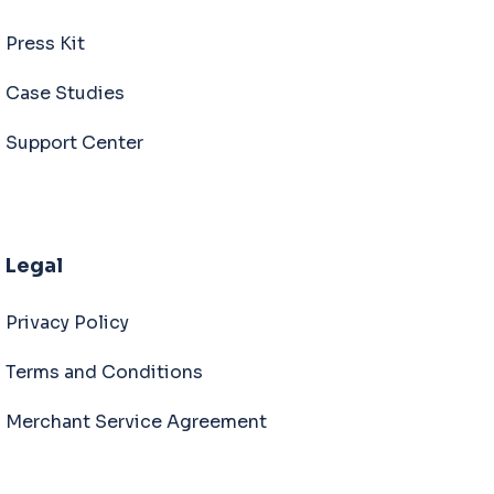
Press Kit
Case Studies
Support Center
Legal
Privacy Policy
Terms and Conditions
Merchant Service Agreement