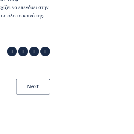
χίζει να επενδύει στην
σε όλο το κοινό της.
Next