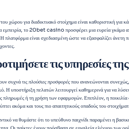
στου χώρου για διαδικτυακό στοίχημα είναι καθοριστική για κ
α εμπειρία, το
20bet casino
προσφέρει μια ευρεία γκάμα απ
. Η πλατφόρμα είναι σχεδιασμένη ώστε να εξασφαλίζει άνετη 
χοντες.
ροτιμήσετε τις υπηρεσίες της
ουν συχνά τις
πλούσιες προσφορές
που ανανεώνονται συνεχώς, 
ό. Η υποστήριξη πελατών λειτουργεί καθημερινά για να λύσε
ις πληρωμές ή τη χρήση των εφαρμογών. Επιπλέον, η ποικιλία
ύπτει ακόμα και τους πιο απαιτητικούς οπαδούς του στοιχήματ
αντικό να θυμάστε ότι το υπεύθυνο παιχνίδι παραμένει η βασι
τητα. Οι παίκτες έχουν πρόσβαση σε εργαλεία ελέγχου των ορί