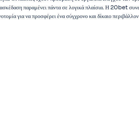
διασκέδαση παραμένει πάντα σε λογικά πλαίσια. Η 20bet συνε
νοτομία για να προσφέρει ένα σύγχρονο και δίκαιο περιβάλλον 