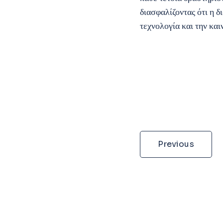
διασφαλίζοντας ότι η 
τεχνολογία και την και
Previous