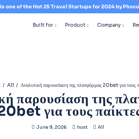
 is one of the Hot 25 Travel Startups for 2024 by
Phocu
Built for
Product
Company
Re
x
/
All
/
Αναλυτική παρουσίαση της πλατφόρμας 20bet για τους π
κή παρουσίαση της πλ
20bet για τους παίκτε
June 9, 2026
host
All