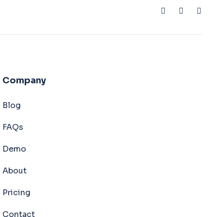
Company
Blog
FAQs
Demo
About
Pricing
Contact