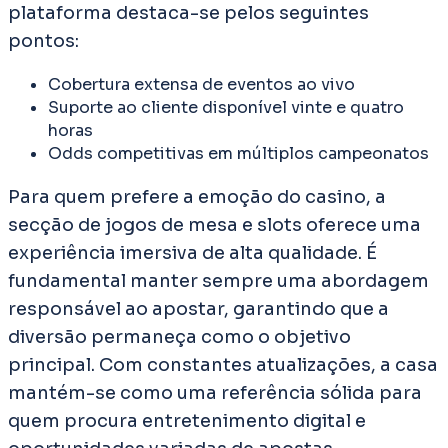
plataforma destaca-se pelos seguintes
pontos:
Cobertura extensa de eventos ao vivo
Suporte ao cliente disponível vinte e quatro
horas
Odds competitivas em múltiplos campeonatos
Para quem prefere a emoção do casino, a
secção de jogos de mesa e slots oferece uma
experiência imersiva de alta qualidade. É
fundamental manter sempre uma abordagem
responsável ao apostar, garantindo que a
diversão permaneça como o objetivo
principal. Com constantes atualizações, a casa
mantém-se como uma referência sólida para
quem procura entretenimento digital e