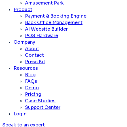
Amusement Park
Product
Payment & Booking Engine
Back Office Management
AI Website Builder
POS Hardware
Company
About
Contact
Press Kit
Resources
Blog
FAQs
Demo
Pricing
Case Studies
Support Center
Login
Speak to an expert