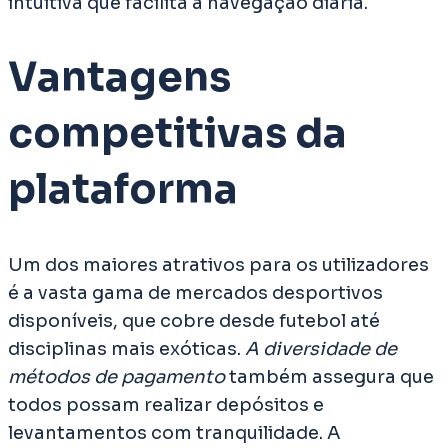
intuitiva que facilita a navegação diária.
Vantagens
competitivas da
plataforma
Um dos maiores atrativos para os utilizadores
é a vasta gama de mercados desportivos
disponíveis, que cobre desde futebol até
disciplinas mais exóticas.
A diversidade de
métodos de pagamento
também assegura que
todos possam realizar depósitos e
levantamentos com tranquilidade. A