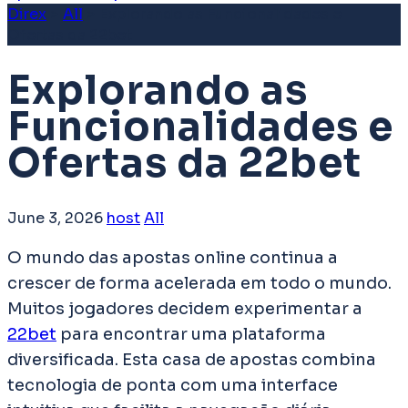
Direx
>
All
>
Explorando as Funcionalidades e
Ofertas da 22bet
Explorando as
Funcionalidades e
Ofertas da 22bet
June 3, 2026
host
All
O mundo das apostas online continua a
crescer de forma acelerada em todo o mundo.
Muitos jogadores decidem experimentar a
22bet
para encontrar uma plataforma
diversificada. Esta casa de apostas combina
tecnologia de ponta com uma interface