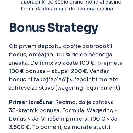
uporabniki poiščejo grand mondial casino
login, da dostopajo do svojega računa.
Bonus Strategy
Ob prvem depozitu dobite dobrodošli
bonus, običajno 100 % do določenega
zneska. Denimo: vplačate 100 €, prejmete
100 € bonusa – skupaj 200 €. Vendar
bonus ni takoj izplačljiv; izpolniti morate
zahtevo za stavo (wagering requirement).
Primer izračuna:
Recimo, da je zahteva
35-kratnik bonusa. Formula: Wagering =
bonus × 35. V našem primeru: 100 € × 35 =
3.500 €. To pomeni, da morate staviti