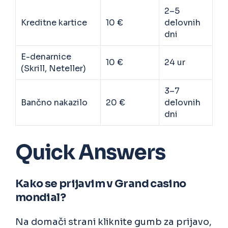
2–5
Kreditne kartice
10 €
delovnih
dni
E-denarnice
10 €
24 ur
(Skrill, Neteller)
3–7
Bančno nakazilo
20 €
delovnih
dni
Quick Answers
Kako se prijavim v Grand casino
mondial?
Na domači strani kliknite gumb za prijavo,