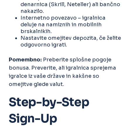
denarnica (Skrill, Neteller) ali bančno
nakazilo.
Internetno povezavo – igralnica
deluje na namiznih in mobilnih
brskalnikih.
Nastavite omejitev depozita, če želite
odgovorno igrati.
Pomembno:
Preberite splošne pogoje
bonusa. Preverite, ali igralnica sprejema
igralce iz vaše države in kakšne so
omejitve glede valut.
Step-by-Step
Sign-Up