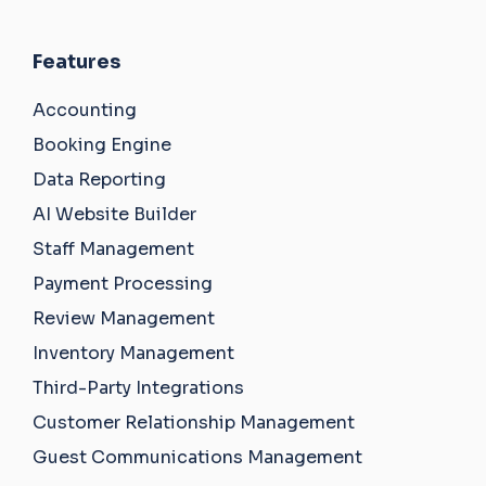
Features
Accounting
Booking Engine
Data Reporting
AI Website Builder
Staff Management
Payment Processing
Review Management
Inventory Management
Third-Party Integrations
Customer Relationship Management
Guest Communications Management