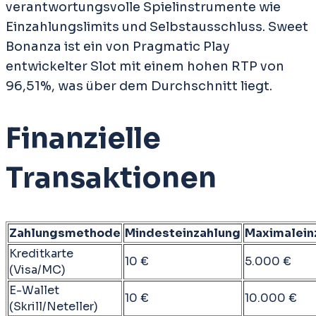
verantwortungsvolle Spielinstrumente wie
Einzahlungslimits und Selbstausschluss. Sweet
Bonanza ist ein von Pragmatic Play
entwickelter Slot mit einem hohen RTP von
96,51%, was über dem Durchschnitt liegt.
Finanzielle
Transaktionen
Zahlungsmethode
Mindesteinzahlung
Maximalein
Kreditkarte
10 €
5.000 €
(Visa/MC)
E-Wallet
10 €
10.000 €
(Skrill/Neteller)