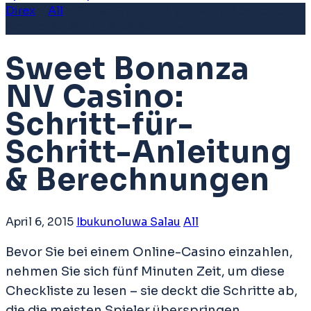
Direx
>
All
>
Sweet Bonanza NV Casino: Schritt-für-
Schritt-Anleitung & Berechnungen
Sweet Bonanza
NV Casino:
Schritt-für-
Schritt-Anleitung
& Berechnungen
April 6, 2015
Ibukunoluwa Salau
All
Bevor Sie bei einem Online-Casino einzahlen,
nehmen Sie sich fünf Minuten Zeit, um diese
Checkliste zu lesen – sie deckt die Schritte ab,
die die meisten Spieler überspringen.