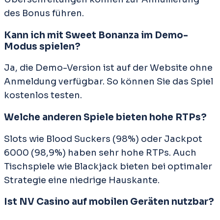
des Bonus führen.
Kann ich mit Sweet Bonanza im Demo-
Modus spielen?
Ja, die Demo-Version ist auf der Website ohne
Anmeldung verfügbar. So können Sie das Spiel
kostenlos testen.
Welche anderen Spiele bieten hohe RTPs?
Slots wie Blood Suckers (98%) oder Jackpot
6000 (98,9%) haben sehr hohe RTPs. Auch
Tischspiele wie Blackjack bieten bei optimaler
Strategie eine niedrige Hauskante.
Ist NV Casino auf mobilen Geräten nutzbar?