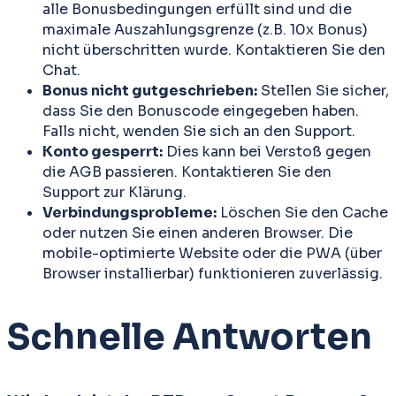
alle Bonusbedingungen erfüllt sind und die
maximale Auszahlungsgrenze (z.B. 10x Bonus)
nicht überschritten wurde. Kontaktieren Sie den
Chat.
Bonus nicht gutgeschrieben:
Stellen Sie sicher,
dass Sie den Bonuscode eingegeben haben.
Falls nicht, wenden Sie sich an den Support.
Konto gesperrt:
Dies kann bei Verstoß gegen
die AGB passieren. Kontaktieren Sie den
Support zur Klärung.
Verbindungsprobleme:
Löschen Sie den Cache
oder nutzen Sie einen anderen Browser. Die
mobile-optimierte Website oder die PWA (über
Browser installierbar) funktionieren zuverlässig.
Schnelle Antworten