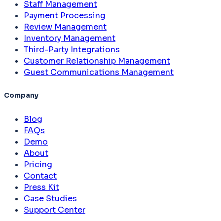
Staff Management
Payment Processing
Review Management
Inventory Management
Third-Party Integrations
Customer Relationship Management
Guest Communications Management
Company
Blog
FAQs
Demo
About
Pricing
Contact
Press Kit
Case Studies
Support Center