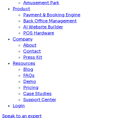
Amusement Park
Product
Payment & Booking Engine
Back Office Management
AI Website Builder
POS Hardware
Company
About
Contact
Press Kit
Resources
Blog
FAQs
Demo
Pricing
Case Studies
Support Center
Login
Speak to an expert