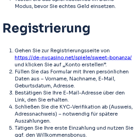
Modus, bevor Sie echtes Geld einsetzen.
Registrierung
Gehen Sie zur Registrierungsseite von
https://de-nvcasino.net/spiele/sweet-bonanza/
und klicken Sie auf „Konto erstellen”.
Füllen Sie das Formular mit Ihren persönlichen
Daten aus – Vorname, Nachname, E-Mail,
Geburtsdatum, Adresse.
Bestätigen Sie Ihre E-Mail-Adresse über den
Link, den Sie erhalten.
Schließen Sie die KYC-Verifikation ab (Ausweis,
Adressnachweis) – notwendig für spätere
Auszahlungen.
Tätigen Sie Ihre erste Einzahlung und nutzen Sie
ggf. den Willkommensbonus.