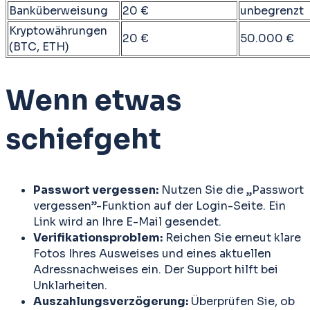
Banküberweisung
20 €
unbegrenzt
Kryptowährungen
20 €
50.000 €
(BTC, ETH)
Wenn etwas
schiefgeht
Passwort vergessen:
Nutzen Sie die „Passwort
vergessen”-Funktion auf der Login-Seite. Ein
Link wird an Ihre E-Mail gesendet.
Verifikationsproblem:
Reichen Sie erneut klare
Fotos Ihres Ausweises und eines aktuellen
Adressnachweises ein. Der Support hilft bei
Unklarheiten.
Auszahlungsverzögerung:
Überprüfen Sie, ob