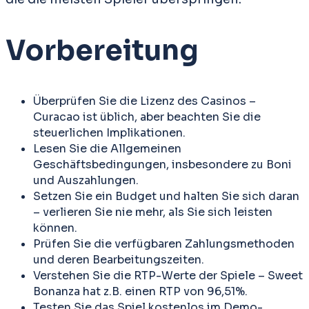
Vorbereitung
Überprüfen Sie die Lizenz des Casinos –
Curacao ist üblich, aber beachten Sie die
steuerlichen Implikationen.
Lesen Sie die Allgemeinen
Geschäftsbedingungen, insbesondere zu Boni
und Auszahlungen.
Setzen Sie ein Budget und halten Sie sich daran
– verlieren Sie nie mehr, als Sie sich leisten
können.
Prüfen Sie die verfügbaren Zahlungsmethoden
und deren Bearbeitungszeiten.
Verstehen Sie die RTP-Werte der Spiele – Sweet
Bonanza hat z.B. einen RTP von 96,51%.
Testen Sie das Spiel kostenlos im Demo-