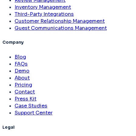
Review Management
Inventory Management
Third-Party Integrations
Customer Relationship Management
Guest Communications Management
Company
Blog
FAQs
Demo
About
Pricing
Contact
Press Kit
Case Studies
Support Center
Legal