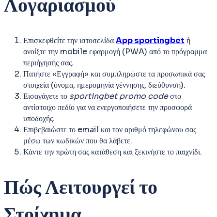
Λογαριασμού
Επισκεφθείτε την ιστοσελίδα
App sportingbet
ή
ανοίξτε την mobile εφαρμογή (PWA) από το πρόγραμμα
περιήγησής σας.
Πατήστε «Εγγραφή» και συμπληρώστε τα προσωπικά σας
στοιχεία (όνομα, ημερομηνία γέννησης, διεύθυνση).
Εισαγάγετε το
sportingbet promo code
στο
αντίστοιχο πεδίο για να ενεργοποιήσετε την προσφορά
υποδοχής.
Επιβεβαιώστε το email και τον αριθμό τηλεφώνου σας
μέσω των κωδικών που θα λάβετε.
Κάντε την πρώτη σας κατάθεση και ξεκινήστε το παιχνίδι.
Πώς Λειτουργεί το
Στοίχημα