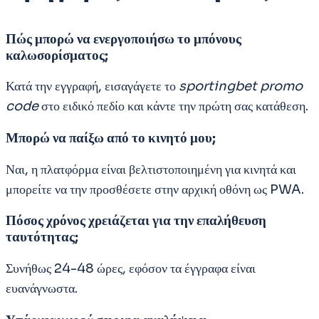
Πώς μπορώ να ενεργοποιήσω το μπόνους
καλωσορίσματος;
Κατά την εγγραφή, εισαγάγετε το
sportingbet promo
code
στο ειδικό πεδίο και κάντε την πρώτη σας κατάθεση.
Μπορώ να παίξω από το κινητό μου;
Ναι, η πλατφόρμα είναι βελτιστοποιημένη για κινητά και
μπορείτε να την προσθέσετε στην αρχική οθόνη ως PWA.
Πόσος χρόνος χρειάζεται για την επαλήθευση
ταυτότητας;
Συνήθως 24-48 ώρες, εφόσον τα έγγραφα είναι
ευανάγνωστα.