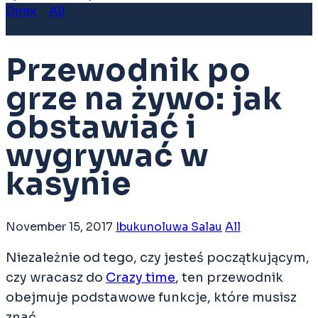
Direx
>
All
>
Przewodnik po grze na żywo: jak
obstawiać i wygrywać w kasynie
Przewodnik po
grze na żywo: jak
obstawiać i
wygrywać w
kasynie
November 15, 2017
Ibukunoluwa Salau
All
Niezależnie od tego, czy jesteś początkującym,
czy wracasz do
Crazy time
, ten przewodnik
obejmuje podstawowe funkcje, które musisz
znać.