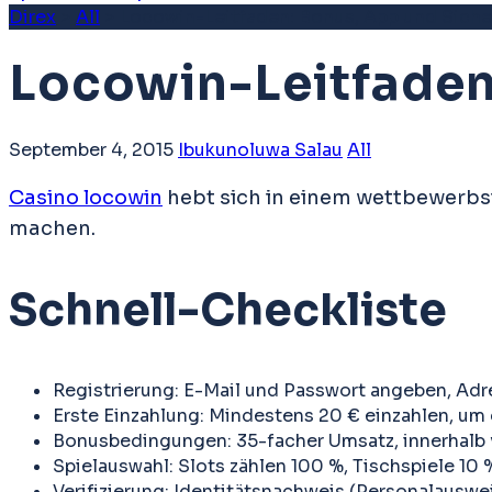
Direx
>
All
>
Locowin-Leitfaden: Bonus, App und Siche
Locowin-Leitfaden
September 4, 2015
Ibukunoluwa Salau
All
Casino locowin
hebt sich in einem wettbewerbsin
machen.
Schnell-Checkliste
Registrierung: E-Mail und Passwort angeben, Adr
Erste Einzahlung: Mindestens 20 € einzahlen, um
Bonusbedingungen: 35-facher Umsatz, innerhalb v
Spielauswahl: Slots zählen 100 %, Tischspiele 10
Verifizierung: Identitätsnachweis (Personalausw