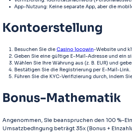
App-Nutzung: Keine separate App, aber die mobile
Kontoerstellung
Besuchen Sie die
Casino locowin
-Website und kli
Geben Sie eine gültige E-Mail-Adresse und ein si
Wählen Sie Ihre Währung aus (z. B. EUR) und geb
Bestätigen Sie die Registrierung per E-Mail-Link.
Führen Sie die KYC-Verifizierung durch, indem S
Bonus-Mathematik
Angenommen, Sie beanspruchen den 100 %-Einzah
Umsatzbedingung beträgt 35x (Bonus + Einzahlun