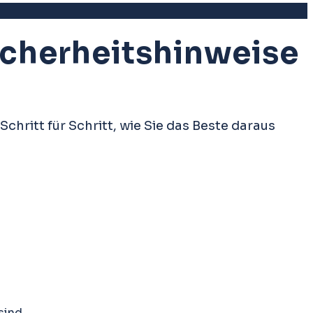
icherheitshinweise
chritt für Schritt, wie Sie das Beste daraus
sind.