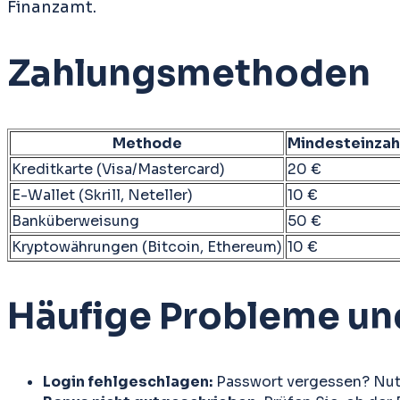
Finanzamt.
Zahlungsmethoden
Methode
Mindesteinzah
Kreditkarte (Visa/Mastercard)
20 €
E-Wallet (Skrill, Neteller)
10 €
Banküberweisung
50 €
Kryptowährungen (Bitcoin, Ethereum)
10 €
Häufige Probleme un
Login fehlgeschlagen:
Passwort vergessen? Nutz