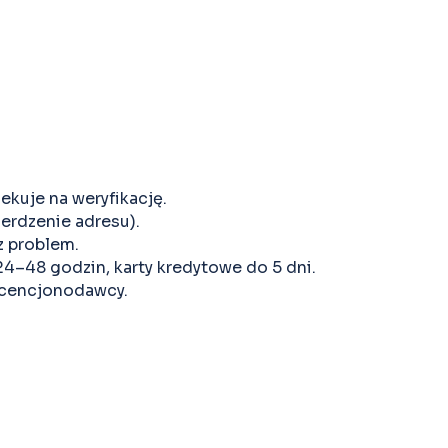
zekuje na weryfikację.
erdzenie adresu).
z problem.
4–48 godzin, karty kredytowe do 5 dni.
licencjonodawcy.