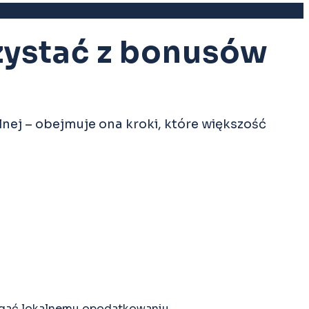
rzystać z bonusów
lnej – obejmuje ona kroki, które większość
legać lokalnemu opodatkowaniu.