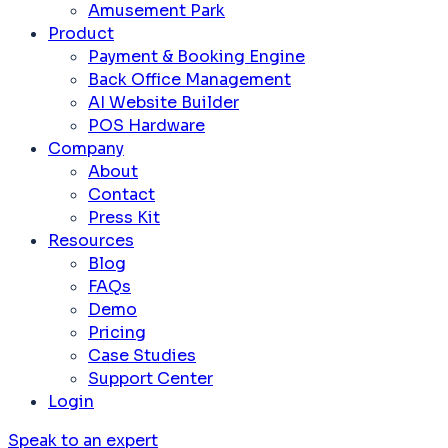
Amusement Park
Product
Payment & Booking Engine
Back Office Management
AI Website Builder
POS Hardware
Company
About
Contact
Press Kit
Resources
Blog
FAQs
Demo
Pricing
Case Studies
Support Center
Login
Speak to an expert