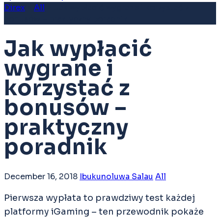
Direx
>
All
>
Jak wypłacić wygrane i korzystać z
bonusów – praktyczny poradnik
Jak wypłacić
wygrane i
korzystać z
bonusów –
praktyczny
poradnik
December 16, 2018
Ibukunoluwa Salau
All
Pierwsza wypłata to prawdziwy test każdej
platformy iGaming – ten przewodnik pokaże