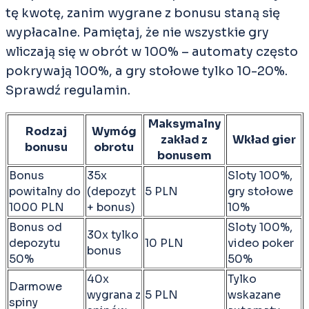
tę kwotę, zanim wygrane z bonusu staną się
wypłacalne. Pamiętaj, że nie wszystkie gry
wliczają się w obrót w 100% – automaty często
pokrywają 100%, a gry stołowe tylko 10-20%.
Sprawdź regulamin.
Maksymalny
Rodzaj
Wymóg
zakład z
Wkład gier
bonusu
obrotu
bonusem
Bonus
35x
Sloty 100%,
powitalny do
(depozyt
5 PLN
gry stołowe
1000 PLN
+ bonus)
10%
Bonus od
Sloty 100%,
30x tylko
depozytu
10 PLN
video poker
bonus
50%
50%
40x
Tylko
Darmowe
wygrana z
5 PLN
wskazane
spiny