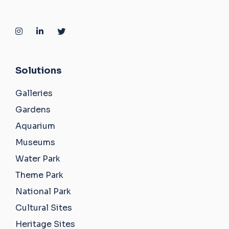
Solutions
Galleries
Gardens
Aquarium
Museums
Water Park
Theme Park
National Park
Cultural Sites
Heritage Sites