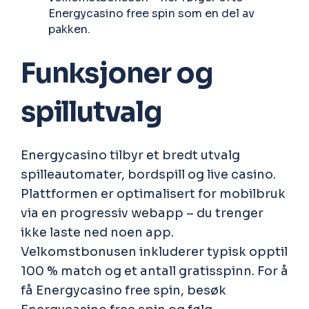
Energycasino free spin som en del av
pakken.
Funksjoner og
spillutvalg
Energycasino tilbyr et bredt utvalg
spilleautomater, bordspill og live casino.
Plattformen er optimalisert for mobilbruk
via en progressiv webapp – du trenger
ikke laste ned noen app.
Velkomstbonusen inkluderer typisk opptil
100 % match og et antall gratisspinn. For å
få Energycasino free spin, besøk