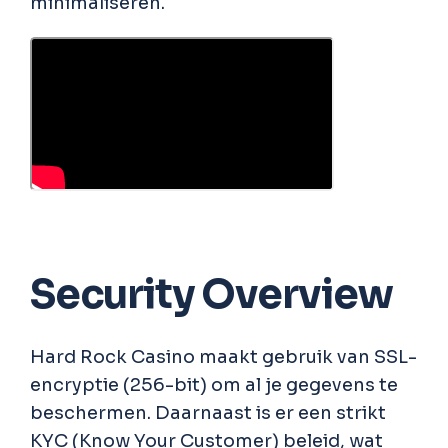
minimaliseren.
Security Overview
Hard Rock Casino maakt gebruik van SSL-
encryptie (256-bit) om al je gegevens te
beschermen. Daarnaast is er een strikt
KYC (Know Your Customer) beleid, wat