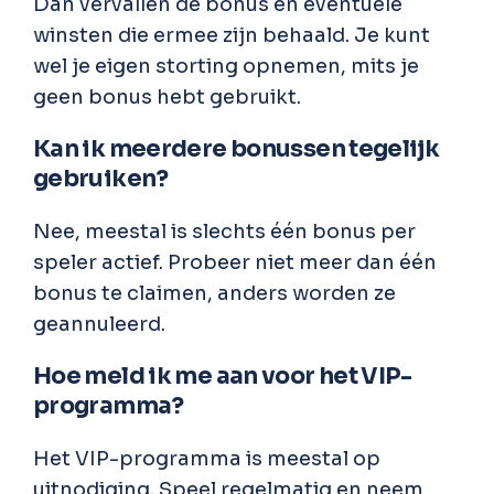
Dan vervallen de bonus en eventuele
winsten die ermee zijn behaald. Je kunt
wel je eigen storting opnemen, mits je
geen bonus hebt gebruikt.
Kan ik meerdere bonussen tegelijk
gebruiken?
Nee, meestal is slechts één bonus per
speler actief. Probeer niet meer dan één
bonus te claimen, anders worden ze
geannuleerd.
Hoe meld ik me aan voor het VIP-
programma?
Het VIP-programma is meestal op
uitnodiging. Speel regelmatig en neem