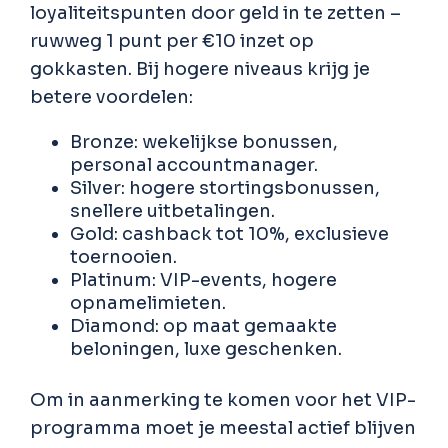
loyaliteitspunten door geld in te zetten –
ruwweg 1 punt per €10 inzet op
gokkasten. Bij hogere niveaus krijg je
betere voordelen:
Bronze: wekelijkse bonussen,
personal accountmanager.
Silver: hogere stortingsbonussen,
snellere uitbetalingen.
Gold: cashback tot 10%, exclusieve
toernooien.
Platinum: VIP-events, hogere
opnamelimieten.
Diamond: op maat gemaakte
beloningen, luxe geschenken.
Om in aanmerking te komen voor het VIP-
programma moet je meestal actief blijven