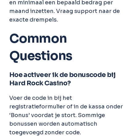
en minimaal een bepaald bedrag per
maand inzetten. Vraag support naar de
exacte drempels.
Common
Questions
Hoe activeer ik de bonuscode bij
Hard Rock Casino?
Voer de code in bij het
registratieformulier of in de kassa onder
‘Bonus’ voordat je stort. Sommige
bonussen worden automatisch
toegevoegd zonder code.