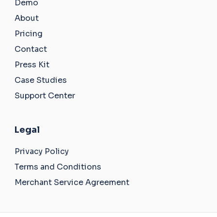
Demo
About
Pricing
Contact
Press Kit
Case Studies
Support Center
Legal
Privacy Policy
Terms and Conditions
Merchant Service Agreement