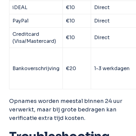
iDEAL
€10
Direct
PayPal
€10
Direct
Creditcard
€10
Direct
(Visa/Mastercard)
Bankoverschrijving
€20
1-3 werkdagen
Opnames worden meestal binnen 24 uur
verwerkt, maar bij grote bedragen kan
verificatie extra tijd kosten.