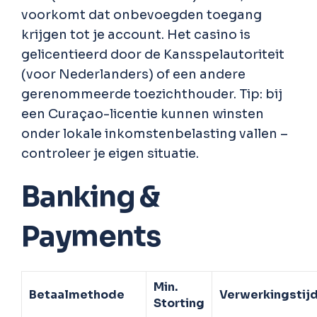
voorkomt dat onbevoegden toegang
krijgen tot je account. Het casino is
gelicentieerd door de Kansspelautoriteit
(voor Nederlanders) of een andere
gerenommeerde toezichthouder. Tip: bij
een Curaçao-licentie kunnen winsten
onder lokale inkomstenbelasting vallen –
controleer je eigen situatie.
Banking &
Payments
Min.
Betaalmethode
Verwerkingstij
Storting