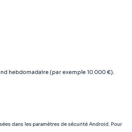
fond hebdomadaire (par exemple 10 000 €).
isées dans les paramètres de sécurité Android. Pour