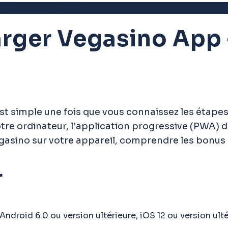
apes, bonus et sécurité
rger Vegasino App 
st simple une fois que vous connaissez les étap
tre ordinateur, l’application progressive (PWA) d
egasino sur votre appareil, comprendre les bonus
r
Android 6.0 ou version ultérieure, iOS 12 ou version ult