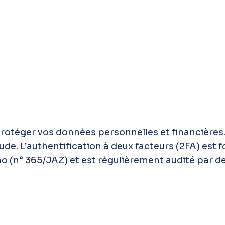
rotéger vos données personnelles et financières. L
 fraude. L’authentification à deux facteurs (2FA) 
ao (n° 365/JAZ) et est régulièrement audité par 