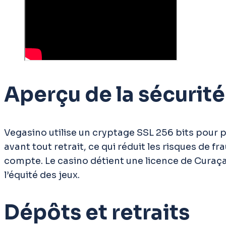
Aperçu de la sécurité
Vegasino utilise un cryptage SSL 256 bits pour p
avant tout retrait, ce qui réduit les risques de
compte. Le casino détient une licence de Curaç
l’équité des jeux.
Dépôts et retraits