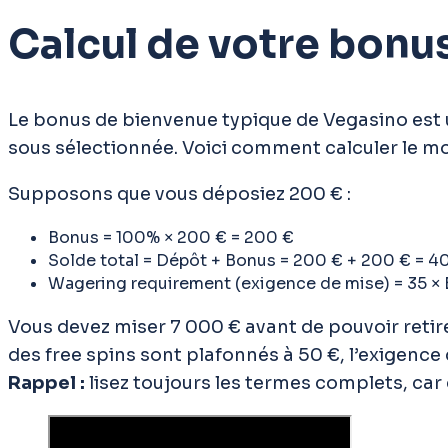
Calcul de votre bonu
Le bonus de bienvenue typique de Vegasino est
sous sélectionnée. Voici comment calculer le mon
Supposons que vous déposiez 200 € :
Bonus = 100% × 200 € = 200 €
Solde total = Dépôt + Bonus = 200 € + 200 € = 4
Wagering requirement (exigence de mise) = 35 × 
Vous devez miser 7 000 € avant de pouvoir retirer
des free spins sont plafonnés à 50 €, l’exigence
Rappel :
lisez toujours les termes complets, ca