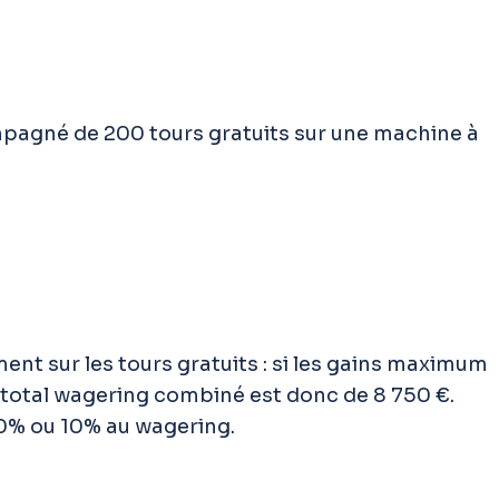
pagné de 200 tours gratuits sur une machine à
ment sur les tours gratuits : si les gains maximum
Le total wagering combiné est donc de 8 750 €.
50% ou 10% au wagering.