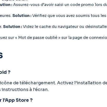
ution :
Assurez-vous d’avoir saisi un code promo lors du
heures.
Solution :
Vérifiez que vous avez soumis tous le
e.
Solution :
Videz le cache du navigateur ou désinstallez
uez sur « Mot de passe oublié » sur la page de connexion
s
oid ?
r l’icône de téléchargement. Activez l’installation
 instructions à l’écran.
r l’App Store ?