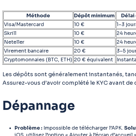
Méthode
Dépôt minimum
Délai 
Visa/Mastercard
10 €
1–3 jou
Skrill
10 €
24 heur
Neteller
10 €
24 heur
Virement bancaire
20 €
3–5 jou
Cryptomonnaies (BTC, ETH)
20 € équivalent
Instanta
Les dépôts sont généralement instantanés, tand
Assurez-vous d’avoir complété le KYC avant de 
Dépannage
Problème :
Impossible de télécharger l’APK.
Solu
iOS, utilisez l’option « Ajouter à l’écran d’accueil 