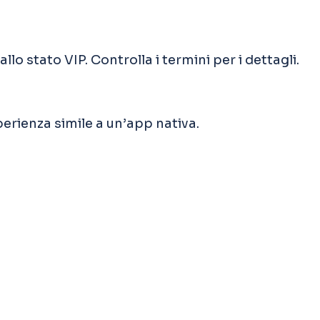
llo stato VIP. Controlla i termini per i dettagli.
erienza simile a un’app nativa.