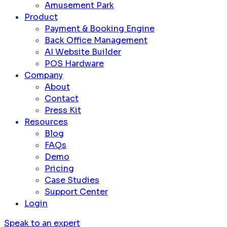
Amusement Park
Product
Payment & Booking Engine
Back Office Management
AI Website Builder
POS Hardware
Company
About
Contact
Press Kit
Resources
Blog
FAQs
Demo
Pricing
Case Studies
Support Center
Login
Speak to an expert