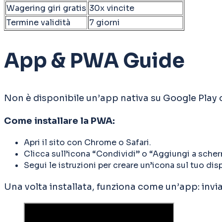
Wagering giri gratis
30x vincite
Termine validità
7 giorni
App & PWA Guide
Non è disponibile un’app nativa su Google Play o
Come installare la PWA:
Apri il sito con Chrome o Safari.
Clicca sull’icona “Condividi” o “Aggiungi a sche
Segui le istruzioni per creare un’icona sul tuo dis
Una volta installata, funziona come un’app: inv