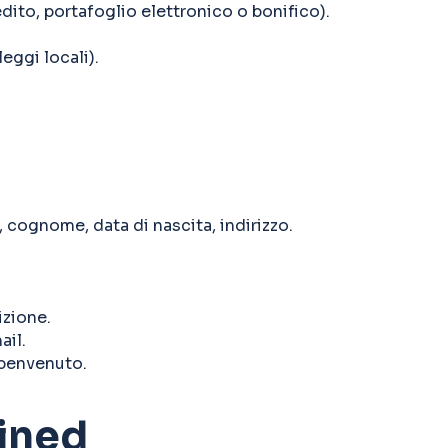
ito, portafoglio elettronico o bonifico).
leggi locali).
 cognome, data di nascita, indirizzo.
izione.
ail.
i benvenuto.
ined