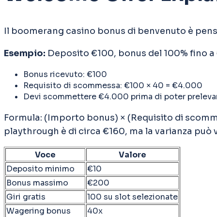
Il boomerang casino bonus di benvenuto è pensat
Esempio:
Deposito €100, bonus del 100% fino a €
Bonus ricevuto: €100
Requisito di scommessa: €100 × 40 = €4.000
Devi scommettere €4.000 prima di poter prelevare
Formula: (Importo bonus) × (Requisito di scomm
playthrough è di circa €160, ma la varianza può v
Voce
Valore
Deposito minimo
€10
Bonus massimo
€200
Giri gratis
100 su slot selezionate
Wagering bonus
40x