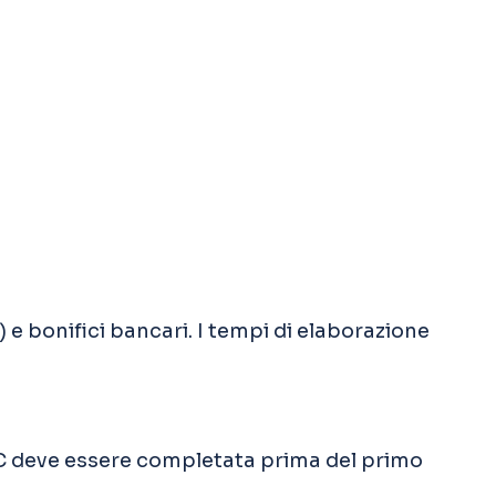
) e bonifici bancari. I tempi di elaborazione
a KYC deve essere completata prima del primo