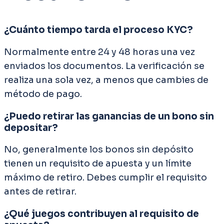
¿Cuánto tiempo tarda el proceso KYC?
Normalmente entre 24 y 48 horas una vez
enviados los documentos. La verificación se
realiza una sola vez, a menos que cambies de
método de pago.
¿Puedo retirar las ganancias de un bono sin
depositar?
No, generalmente los bonos sin depósito
tienen un requisito de apuesta y un límite
máximo de retiro. Debes cumplir el requisito
antes de retirar.
¿Qué juegos contribuyen al requisito de