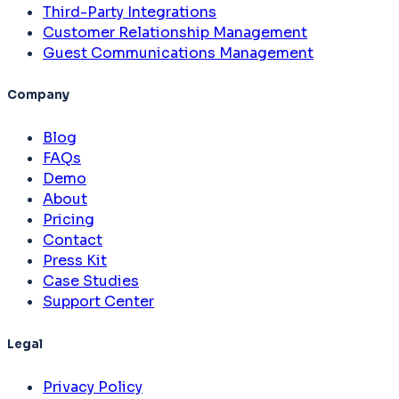
Third-Party Integrations
Customer Relationship Management
Guest Communications Management
Company
Blog
FAQs
Demo
About
Pricing
Contact
Press Kit
Case Studies
Support Center
Legal
Privacy Policy