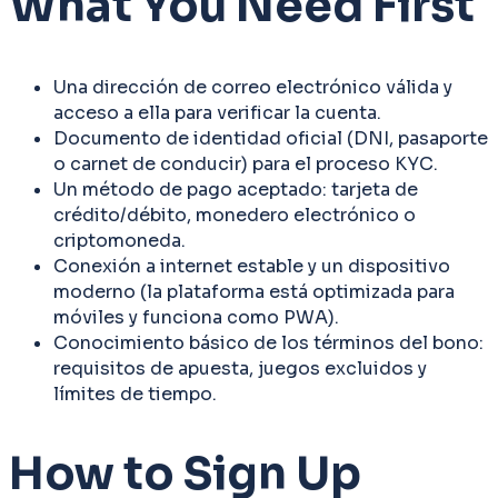
What You Need First
Una dirección de correo electrónico válida y
acceso a ella para verificar la cuenta.
Documento de identidad oficial (DNI, pasaporte
o carnet de conducir) para el proceso KYC.
Un método de pago aceptado: tarjeta de
crédito/débito, monedero electrónico o
criptomoneda.
Conexión a internet estable y un dispositivo
moderno (la plataforma está optimizada para
móviles y funciona como PWA).
Conocimiento básico de los términos del bono:
requisitos de apuesta, juegos excluidos y
límites de tiempo.
How to Sign Up