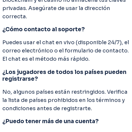
privadas. Asegúrate de usar la dirección
correcta.
¿Cómo contacto al soporte?
Puedes usar el chat en vivo (disponible 24/7), el
correo electrónico o el formulario de contacto.
El chat es el método más rápido.
¿Los jugadores de todos los países pueden
registrarse?
No, algunos países están restringidos. Verifica
la lista de países prohibidos en los términos y
condiciones antes de registrarte.
¿Puedo tener más de una cuenta?