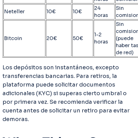
24
Sin
Neteller
10€
10€
horas
comisio
Sin
comisio
1-2
Bitcoin
20€
50€
(puede
horas
haber ta
de red)
Los depósitos son instantáneos, excepto
transferencias bancarias. Para retiros, la
plataforma puede solicitar documentos
adicionales (KYC) si superas cierto umbral o
por primera vez. Se recomienda verificar la
cuenta antes de solicitar un retiro para evitar
demoras.