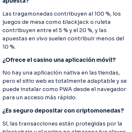
apuesta?
Las tragamonedas contribuyen al 100 %, los
juegos de mesa como blackjack o ruleta
contribuyen entre el 5 % y el 20 %, y las
apuestas en vivo suelen contribuir menos del
10 %.
¿Ofrece el casino una aplicación móvil?
No hay una aplicación nativa en las tiendas,
pero el sitio web es totalmente adaptable y se
puede instalar como PWA desde el navegador
para un acceso más rápido.
¿Es seguro depositar con criptomonedas?
Sí, las transacciones están protegidas por la
blockchain y el casino no almacena tus claves