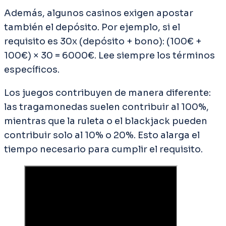
Además, algunos casinos exigen apostar
también el depósito. Por ejemplo, si el
requisito es 30x (depósito + bono): (100€ +
100€) × 30 = 6000€. Lee siempre los términos
específicos.
Los juegos contribuyen de manera diferente:
las tragamonedas suelen contribuir al 100%,
mientras que la ruleta o el blackjack pueden
contribuir solo al 10% o 20%. Esto alarga el
tiempo necesario para cumplir el requisito.