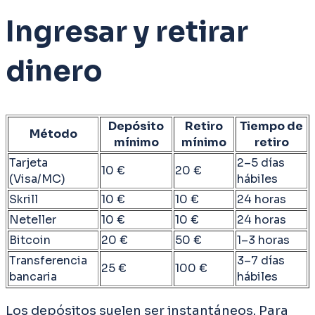
Ingresar y retirar
dinero
Depósito
Retiro
Tiempo de
Método
mínimo
mínimo
retiro
Tarjeta
2–5 días
10 €
20 €
(Visa/MC)
hábiles
Skrill
10 €
10 €
24 horas
Neteller
10 €
10 €
24 horas
Bitcoin
20 €
50 €
1–3 horas
Transferencia
3–7 días
25 €
100 €
bancaria
hábiles
Los depósitos suelen ser instantáneos. Para