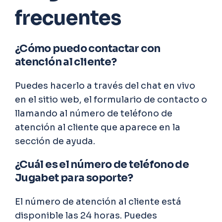
frecuentes
¿Cómo puedo contactar con
atención al cliente?
Puedes hacerlo a través del chat en vivo
en el sitio web, el formulario de contacto o
llamando al número de teléfono de
atención al cliente que aparece en la
sección de ayuda.
¿Cuál es el número de teléfono de
Jugabet para soporte?
El número de atención al cliente está
disponible las 24 horas. Puedes