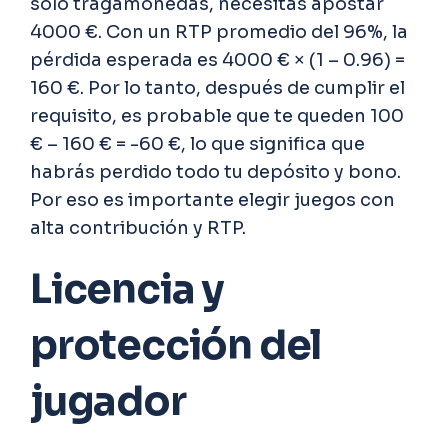
solo tragamonedas, necesitas apostar
4000 €. Con un RTP promedio del 96%, la
pérdida esperada es 4000 € × (1 – 0.96) =
160 €. Por lo tanto, después de cumplir el
requisito, es probable que te queden 100
€ – 160 € = -60 €, lo que significa que
habrás perdido todo tu depósito y bono.
Por eso es importante elegir juegos con
alta contribución y RTP.
Licencia y
protección del
jugador