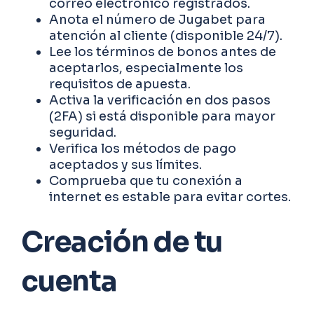
correo electrónico registrados.
Anota el número de Jugabet para
atención al cliente (disponible 24/7).
Lee los términos de bonos antes de
aceptarlos, especialmente los
requisitos de apuesta.
Activa la verificación en dos pasos
(2FA) si está disponible para mayor
seguridad.
Verifica los métodos de pago
aceptados y sus límites.
Comprueba que tu conexión a
internet es estable para evitar cortes.
Creación de tu
cuenta