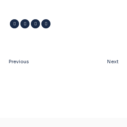
Previous
Next