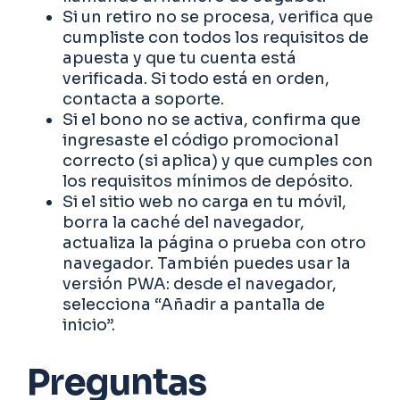
Si un retiro no se procesa, verifica que
cumpliste con todos los requisitos de
apuesta y que tu cuenta está
verificada. Si todo está en orden,
contacta a soporte.
Si el bono no se activa, confirma que
ingresaste el código promocional
correcto (si aplica) y que cumples con
los requisitos mínimos de depósito.
Si el sitio web no carga en tu móvil,
borra la caché del navegador,
actualiza la página o prueba con otro
navegador. También puedes usar la
versión PWA: desde el navegador,
selecciona “Añadir a pantalla de
inicio”.
Preguntas