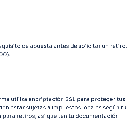
uisito de apuesta antes de solicitar un retiro.
00).
rma utiliza encriptación SSL para proteger tus
den estar sujetas a impuestos locales según tu
a para retiros, así que ten tu documentación