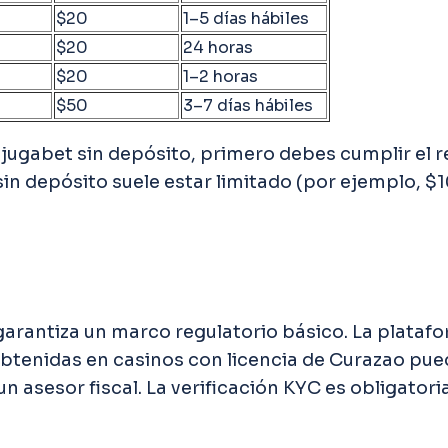
$20
1–5 días hábiles
$20
24 horas
$20
1–2 horas
$50
3–7 días hábiles
ugabet sin depósito, primero debes cumplir el req
n depósito suele estar limitado (por ejemplo, $1
garantiza un marco regulatorio básico. La platafo
obtenidas en casinos con licencia de Curazao pue
 asesor fiscal. La verificación KYC es obligatori