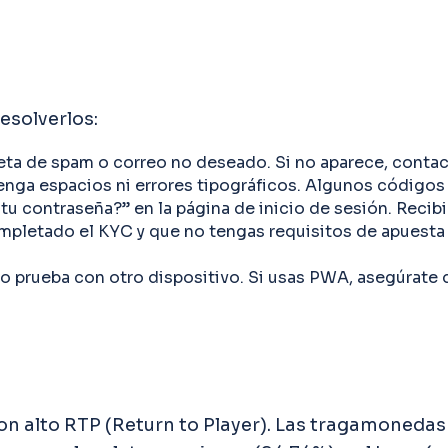
esolverlos:
eta de spam o correo no deseado. Si no aparece, contact
nga espacios ni errores tipográficos. Algunos códigos
tu contraseña?” en la página de inicio de sesión. Recibi
mpletado el KYC y que no tengas requisitos de apuesta 
o prueba con otro dispositivo. Si usas PWA, asegúrate de
 con alto RTP (Return to Player). Las tragamoned