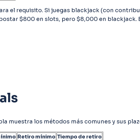
ra el requisito. Si juegas blackjack (con contrib
apostar $800 en slots, pero $8,000 en blackjack.
als
tabla muestra los métodos más comunes y sus plaz
mínimo
Retiro mínimo
Tiempo de retiro