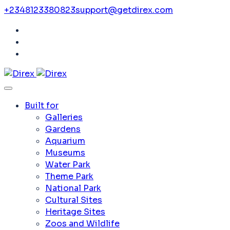
+2348123380823
support@getdirex.com
Built for
Galleries
Gardens
Aquarium
Museums
Water Park
Theme Park
National Park
Cultural Sites
Heritage Sites
Zoos and Wildlife