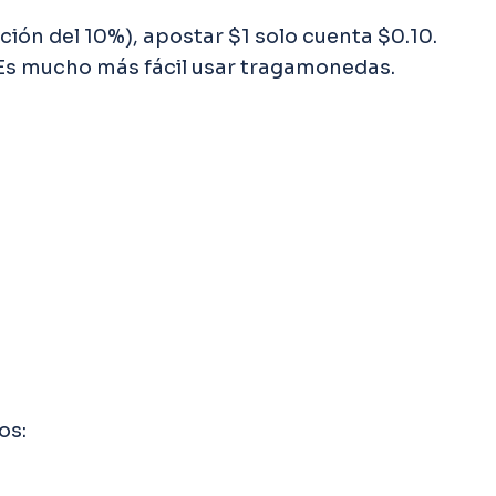
ución del 10%), apostar $1 solo cuenta $0.10.
 Es mucho más fácil usar tragamonedas.
os: