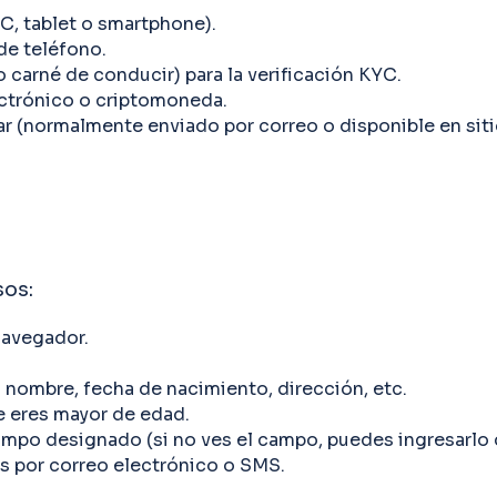
C, tablet o smartphone).
de teléfono.
 carné de conducir) para la verificación KYC.
ectrónico o criptomoneda.
 (normalmente enviado por correo o disponible en sitio
sos:
navegador.
 nombre, fecha de nacimiento, dirección, etc.
e eres mayor de edad.
ampo designado (si no ves el campo, puedes ingresarlo 
ás por correo electrónico o SMS.