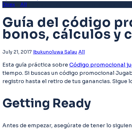
Direx
>
All
>
Guía del código promocional Jugabet sin 
Guía del código pr
bonos, cálculos y 
July 21, 2017
Ibukunoluwa Salau
All
Esta guía práctica sobre
Código promocional ju
tiempo. Si buscas un código promocional Jugabe
registro hasta el retiro de tus ganancias. Sigue
Getting Ready
Antes de empezar, asegúrate de tener lo siguient