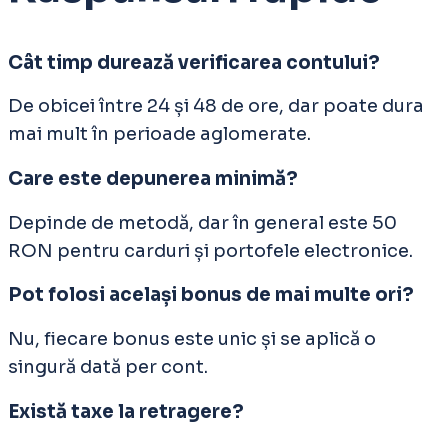
Cât timp durează verificarea contului?
De obicei între 24 și 48 de ore, dar poate dura
mai mult în perioade aglomerate.
Care este depunerea minimă?
Depinde de metodă, dar în general este 50
RON pentru carduri și portofele electronice.
Pot folosi același bonus de mai multe ori?
Nu, fiecare bonus este unic și se aplică o
singură dată per cont.
Există taxe la retragere?