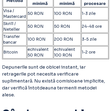
Metodă
minimă
minimă
procesare
Visa /
50 RON
100 RON
1-3 zile
Mastercard
Skrill /
50 RON
50 RON
24-48 ore
Neteller
Transfer
100 RON
200 RON
3-5 zile
bancar
echivalent
echivalent
Bitcoin
1-2 ore
50 RON
100 RON
Depunerile sunt de obicei instant, iar
retragerile pot necesita verificare
suplimentară. Nu există comisioane implicite,
dar verifică întotdeauna termenii metodei
alese.