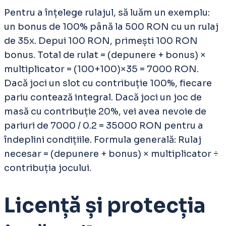
Pentru a înțelege rulajul, să luăm un exemplu:
un bonus de 100% până la 500 RON cu un rulaj
de 35x. Depui 100 RON, primești 100 RON
bonus. Total de rulat = (depunere + bonus) ×
multiplicator = (100+100)×35 = 7000 RON.
Dacă joci un slot cu contribuție 100%, fiecare
pariu contează integral. Dacă joci un joc de
masă cu contribuție 20%, vei avea nevoie de
pariuri de 7000 / 0.2 = 35000 RON pentru a
îndeplini condițiile. Formula generală: Rulaj
necesar = (depunere + bonus) × multiplicator ÷
contribuția jocului.
Licență și protecția