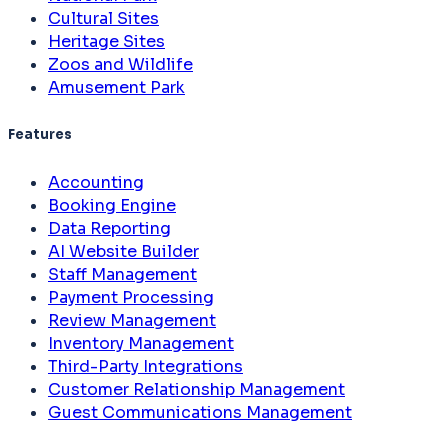
Cultural Sites
Heritage Sites
Zoos and Wildlife
Amusement Park
Features
Accounting
Booking Engine
Data Reporting
AI Website Builder
Staff Management
Payment Processing
Review Management
Inventory Management
Third-Party Integrations
Customer Relationship Management
Guest Communications Management