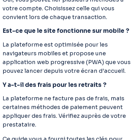
votre compte. Choisissez celle qui vous
convient lors de chaque transaction.
Est-ce que le site fonctionne sur mobile ?
La plateforme est optimisée pour les
navigateurs mobiles et propose une
application web progressive (PWA) que vous
pouvez lancer depuis votre écran d’accueil.
Y a-t-il des frais pour les retraits ?
La plateforme ne facture pas de frais, mais
certaines méthodes de paiement peuvent
appliquer des frais. Vérifiez auprès de votre
prestataire.
Ce guide vous a fourni toutes les clés pour