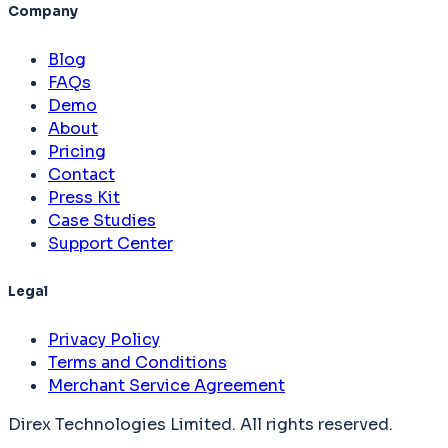
Company
Blog
FAQs
Demo
About
Pricing
Contact
Press Kit
Case Studies
Support Center
Legal
Privacy Policy
Terms and Conditions
Merchant Service Agreement
Direx Technologies Limited. All rights reserved.