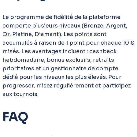
Le programme de fidélité de la plateforme
comporte plusieurs niveaux (Bronze, Argent,
Or, Platine, Diamant). Les points sont
accumulés à raison de 1 point pour chaque 10 €
misés. Les avantages incluent : cashback
hebdomadaire, bonus exclusifs, retraits
prioritaires et un gestionnaire de compte
dédié pour les niveaux les plus élevés. Pour
progresser, misez régulièrement et participez
aux tournois.
FAQ