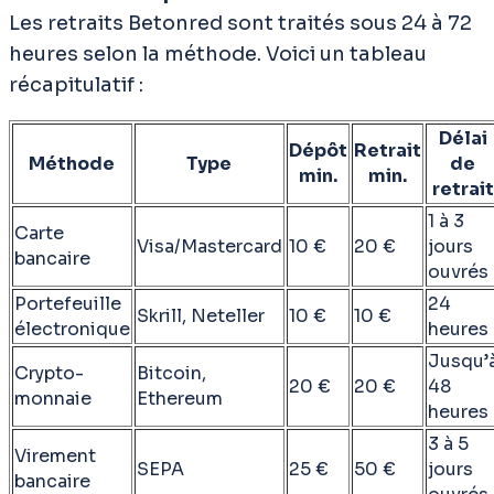
Les retraits Betonred sont traités sous 24 à 72
heures selon la méthode. Voici un tableau
récapitulatif :
Délai
Dépôt
Retrait
Méthode
Type
de
min.
min.
retrait
1 à 3
Carte
Visa/Mastercard
10 €
20 €
jours
bancaire
ouvrés
Portefeuille
24
Skrill, Neteller
10 €
10 €
électronique
heures
Jusqu’
Crypto-
Bitcoin,
20 €
20 €
48
monnaie
Ethereum
heures
3 à 5
Virement
SEPA
25 €
50 €
jours
bancaire