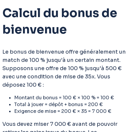
Calcul du bonus de
bienvenue
Le bonus de bienvenue offre généralement un
match de 100 % jusqu’à un certain montant.
Supposons une offre de 100 % jusqu’à 500 €
avec une condition de mise de 35x. Vous
déposez 100 € :
Montant du bonus = 100 € × 100 % = 100 €
Total à jouer = dépôt + bonus = 200 €
Exigence de mise = 200 € × 35 = 7 000 €
Vous devez miser 7 000 € avant de pouvoir