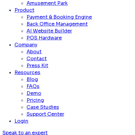
Amusement Park
Product
Payment & Booking Engine
Back Office Management
AI Website Builder
POS Hardware
Company
About
Contact
Press Kit
Resources
Blog
FAQs
Demo
Pricing
Case Studies
Support Center
Login
Speak to an expert