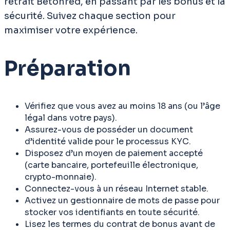
retrait Betonred, en passant par les bonus et la
sécurité. Suivez chaque section pour
maximiser votre expérience.
Préparation
Vérifiez que vous avez au moins 18 ans (ou l’âge
légal dans votre pays).
Assurez-vous de posséder un document
d’identité valide pour le processus KYC.
Disposez d’un moyen de paiement accepté
(carte bancaire, portefeuille électronique,
crypto-monnaie).
Connectez-vous à un réseau Internet stable.
Activez un gestionnaire de mots de passe pour
stocker vos identifiants en toute sécurité.
Lisez les termes du contrat de bonus avant de