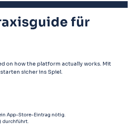
axisguide für
ed on how the platform actually works. Mit
tarten sicher ins Spiel.
in App-Store-Eintrag nötig.
) durchführt.