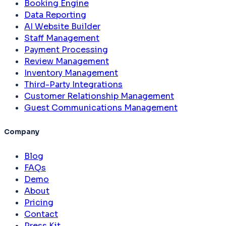
Booking Engine
Data Reporting
AI Website Builder
Staff Management
Payment Processing
Review Management
Inventory Management
Third-Party Integrations
Customer Relationship Management
Guest Communications Management
Company
Blog
FAQs
Demo
About
Pricing
Contact
Press Kit