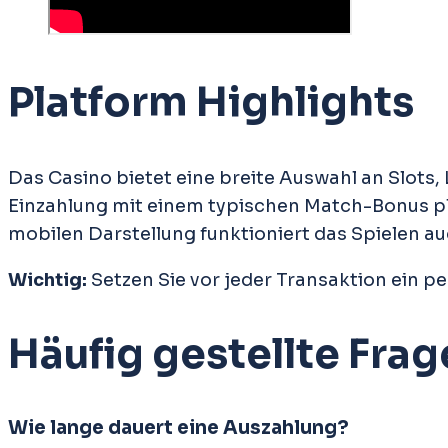
Platform Highlights
Das Casino bietet eine breite Auswahl an Slots
Einzahlung mit einem typischen Match-Bonus plu
mobilen Darstellung funktioniert das Spielen a
Wichtig:
Setzen Sie vor jeder Transaktion ein pe
Häufig gestellte Fra
Wie lange dauert eine Auszahlung?