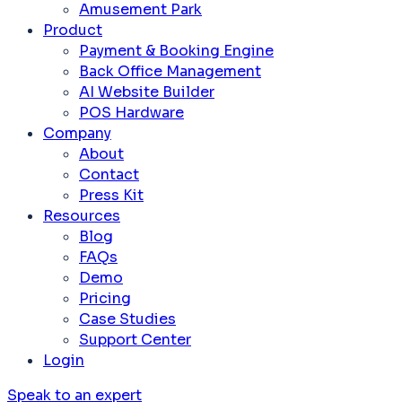
Amusement Park
Product
Payment & Booking Engine
Back Office Management
AI Website Builder
POS Hardware
Company
About
Contact
Press Kit
Resources
Blog
FAQs
Demo
Pricing
Case Studies
Support Center
Login
Speak to an expert