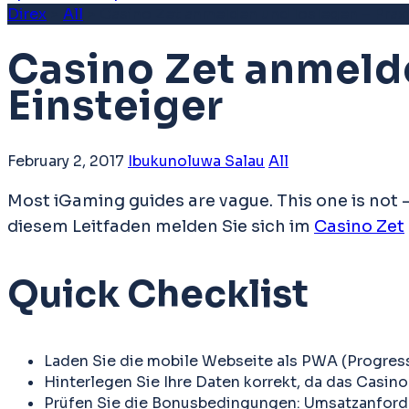
Direx
>
All
>
Casino Zet anmelden und loslegen – Praxi
Casino Zet anmelde
Einsteiger
February 2, 2017
Ibukunoluwa Salau
All
Most iGaming guides are vague. This one is not —
diesem Leitfaden melden Sie sich im
Casino Zet
Quick Checklist
Laden Sie die mobile Webseite als PWA (Progress
Hinterlegen Sie Ihre Daten korrekt, da das Casin
Prüfen Sie die Bonusbedingungen: Umsatzanford