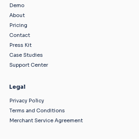
Demo
About
Pricing
Contact
Press Kit
Case Studies
Support Center
Legal
Privacy Policy
Terms and Conditions
Merchant Service Agreement