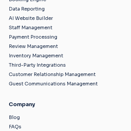
Data Reporting
AI Website Builder
Staff Management
Payment Processing
Review Management
Inventory Management
Third-Party Integrations
Customer Relationship Management
Guest Communications Management
Company
Blog
FAQs