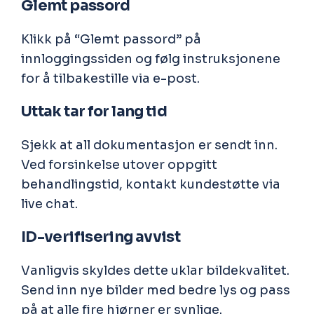
Glemt passord
Klikk på “Glemt passord” på
innloggingssiden og følg instruksjonene
for å tilbakestille via e-post.
Uttak tar for lang tid
Sjekk at all dokumentasjon er sendt inn.
Ved forsinkelse utover oppgitt
behandlingstid, kontakt kundestøtte via
live chat.
ID-verifisering avvist
Vanligvis skyldes dette uklar bildekvalitet.
Send inn nye bilder med bedre lys og pass
på at alle fire hjørner er synlige.