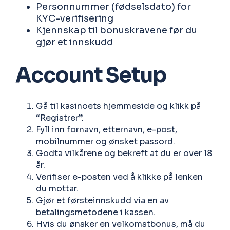
Personnummer (fødselsdato) for
KYC-verifisering
Kjennskap til bonuskravene før du
gjør et innskudd
Account Setup
Gå til kasinoets hjemmeside og klikk på
“Registrer”.
Fyll inn fornavn, etternavn, e-post,
mobilnummer og ønsket passord.
Godta vilkårene og bekreft at du er over 18
år.
Verifiser e-posten ved å klikke på lenken
du mottar.
Gjør et førsteinnskudd via en av
betalingsmetodene i kassen.
Hvis du ønsker en velkomstbonus, må du