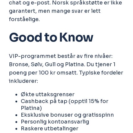
chat og e-post. Norsk språkstøtte er ikke
garantert, men mange svar er lett
forståelige.
Good to Know
VIP-programmet består av fire nivåer:
Bronse, Sølv, Gull og Platina. Du tjener 1
poeng per 100 kr omsatt. Typiske fordeler
inkluderer:
Økte uttaksgrenser
Cashback på tap (opptil 15% for
Platina)
Eksklusive bonuser og gratisspinn
Personlig kontoansvarlig
Raskere utbetalinger