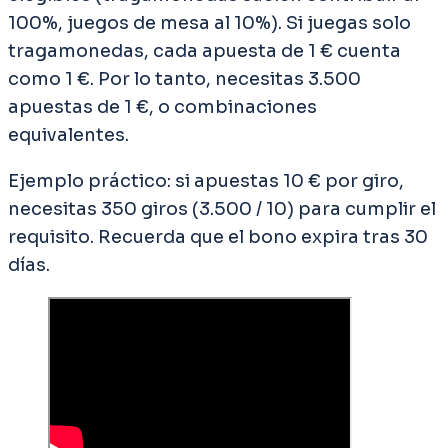
100%, juegos de mesa al 10%). Si juegas solo
tragamonedas, cada apuesta de 1 € cuenta
como 1 €. Por lo tanto, necesitas 3.500
apuestas de 1 €, o combinaciones
equivalentes.
Ejemplo práctico: si apuestas 10 € por giro,
necesitas 350 giros (3.500 / 10) para cumplir el
requisito. Recuerda que el bono expira tras 30
días.