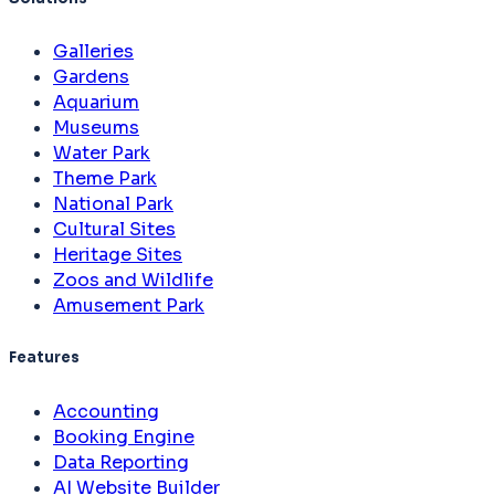
Galleries
Gardens
Aquarium
Museums
Water Park
Theme Park
National Park
Cultural Sites
Heritage Sites
Zoos and Wildlife
Amusement Park
Features
Accounting
Booking Engine
Data Reporting
AI Website Builder