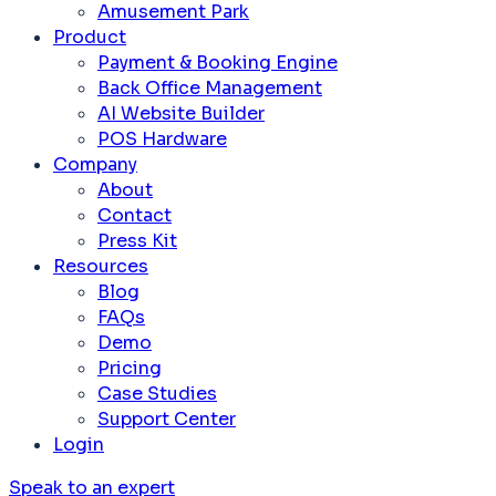
Amusement Park
Product
Payment & Booking Engine
Back Office Management
AI Website Builder
POS Hardware
Company
About
Contact
Press Kit
Resources
Blog
FAQs
Demo
Pricing
Case Studies
Support Center
Login
Speak to an expert