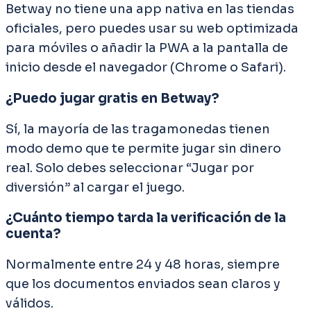
Betway no tiene una app nativa en las tiendas
oficiales, pero puedes usar su web optimizada
para móviles o añadir la PWA a la pantalla de
inicio desde el navegador (Chrome o Safari).
¿Puedo jugar gratis en Betway?
Sí, la mayoría de las tragamonedas tienen
modo demo que te permite jugar sin dinero
real. Solo debes seleccionar “Jugar por
diversión” al cargar el juego.
¿Cuánto tiempo tarda la verificación de la
cuenta?
Normalmente entre 24 y 48 horas, siempre
que los documentos enviados sean claros y
válidos.