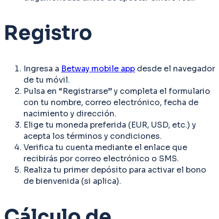
Registro
Ingresa a
Betway mobile app
desde el navegador
de tu móvil.
Pulsa en “Registrarse” y completa el formulario
con tu nombre, correo electrónico, fecha de
nacimiento y dirección.
Elige tu moneda preferida (EUR, USD, etc.) y
acepta los términos y condiciones.
Verifica tu cuenta mediante el enlace que
recibirás por correo electrónico o SMS.
Realiza tu primer depósito para activar el bono
de bienvenida (si aplica).
Cálculo de