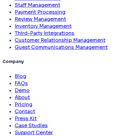
Staff Management
Payment Processing
Review Management
Inventory Management
Third-Party Integrations
Customer Relationship Management
Guest Communications Management
Company
Blog
FAQs
Demo
About
Pricing
Contact
Press Kit
Case Studies
Support Center