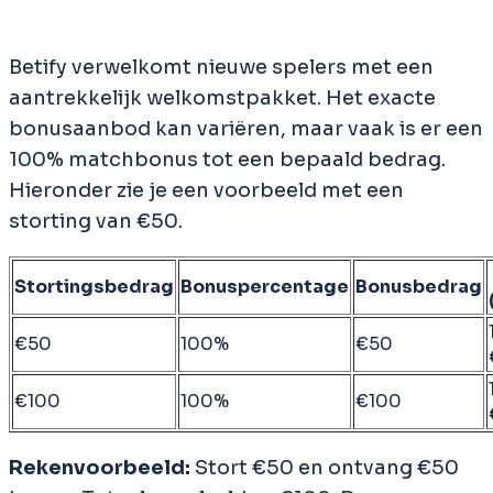
Betify verwelkomt nieuwe spelers met een
aantrekkelijk welkomstpakket. Het exacte
bonusaanbod kan variëren, maar vaak is er een
100% matchbonus tot een bepaald bedrag.
Hieronder zie je een voorbeeld met een
storting van €50.
Stortingsbedrag
Bonuspercentage
Bonusbedrag
€50
100%
€50
€100
100%
€100
Rekenvoorbeeld:
Stort €50 en ontvang €50