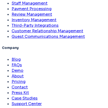
Staff Management
Payment Processing
Review Management
Inventory Management
Third-Party Integrations
Customer Relationship Management
Guest Communications Management
Company
Blog
FAQs
Demo
About
Pricing
Contact
Press Kit
Case Studies
Support Center