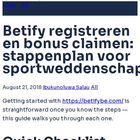
Direx
>
All
>
Betify registreren en bonus claimen:
stappenplan voor sportweddenschappen
Betify registreren
en bonus claimen:
stappenplan voor
sportweddenscha
August 21, 2018
Ibukunoluwa Salau
All
Getting started with
https://betifybe.com/
is
straightforward once you know the steps —
this guide walks you through each one.