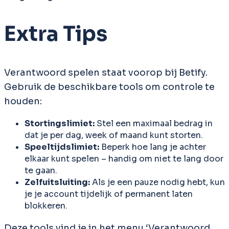
Extra Tips
Verantwoord spelen staat voorop bij Betify.
Gebruik de beschikbare tools om controle te
houden:
Stortingslimiet:
Stel een maximaal bedrag in
dat je per dag, week of maand kunt storten.
Speeltijdslimiet:
Beperk hoe lang je achter
elkaar kunt spelen – handig om niet te lang door
te gaan.
Zelfuitsluiting:
Als je een pauze nodig hebt, kun
je je account tijdelijk of permanent laten
blokkeren.
Deze tools vind je in het menu ‘Verantwoord