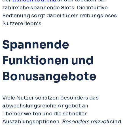
zahlreiche spannende Slots. Die intuitive
Bedienung sorgt dabei für ein reibungsloses
Nutzererlebnis.
Spannende
Funktionen und
Bonusangebote
Viele Nutzer schätzen besonders das
abwechslungsreiche Angebot an
Themenwelten und die schnellen
Auszahlungsoptionen.
Besonders reizvoll
sind