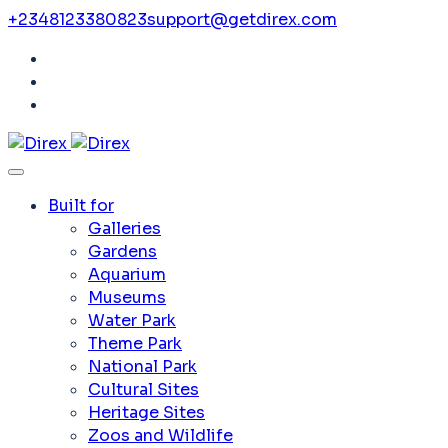
+2348123380823
support@getdirex.com
Built for
Galleries
Gardens
Aquarium
Museums
Water Park
Theme Park
National Park
Cultural Sites
Heritage Sites
Zoos and Wildlife