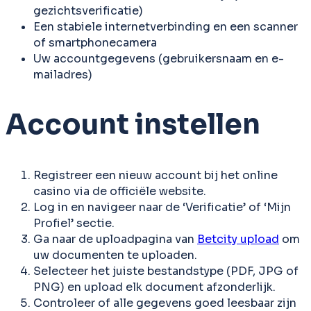
gezichtsverificatie)
Een stabiele internetverbinding en een scanner
of smartphonecamera
Uw accountgegevens (gebruikersnaam en e-
mailadres)
Account instellen
Registreer een nieuw account bij het online
casino via de officiële website.
Log in en navigeer naar de ‘Verificatie’ of ‘Mijn
Profiel’ sectie.
Ga naar de uploadpagina van
Betcity upload
om
uw documenten te uploaden.
Selecteer het juiste bestandstype (PDF, JPG of
PNG) en upload elk document afzonderlijk.
Controleer of alle gegevens goed leesbaar zijn