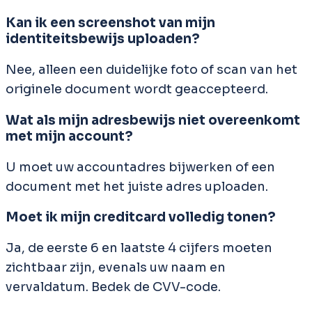
Kan ik een screenshot van mijn
identiteitsbewijs uploaden?
Nee, alleen een duidelijke foto of scan van het
originele document wordt geaccepteerd.
Wat als mijn adresbewijs niet overeenkomt
met mijn account?
U moet uw accountadres bijwerken of een
document met het juiste adres uploaden.
Moet ik mijn creditcard volledig tonen?
Ja, de eerste 6 en laatste 4 cijfers moeten
zichtbaar zijn, evenals uw naam en
vervaldatum. Bedek de CVV-code.