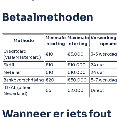
Betaalmethoden
Minimale
Maximale
Verwerking
Methode
storting
storting
opnam
Creditcard
€10
€5.000
3-5 werkda
(Visa/Mastercard)
Skrill
€10
€10.000
24 uur
Neteller
€10
€10.000
24 uur
Bankoverschrijving
€20
€50.000
5-7 werkda
iDEAL (alleen
€5
€2.000
Direct
Nederland)
Wanneer er iets fout