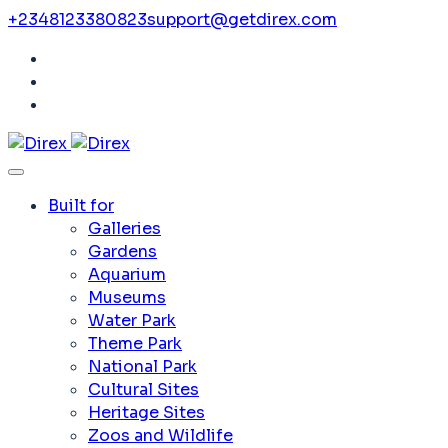
+2348123380823
support@getdirex.com
Built for
Galleries
Gardens
Aquarium
Museums
Water Park
Theme Park
National Park
Cultural Sites
Heritage Sites
Zoos and Wildlife