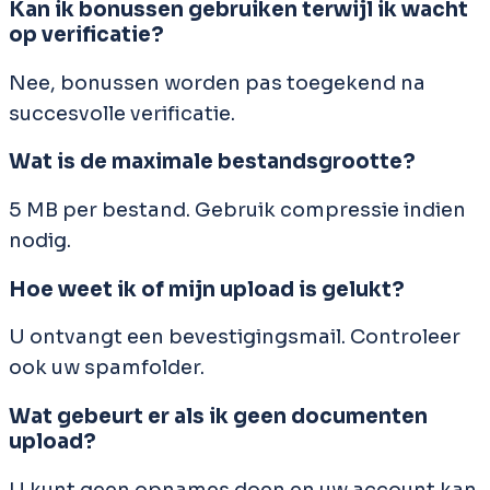
Kan ik bonussen gebruiken terwijl ik wacht
op verificatie?
Nee, bonussen worden pas toegekend na
succesvolle verificatie.
Wat is de maximale bestandsgrootte?
5 MB per bestand. Gebruik compressie indien
nodig.
Hoe weet ik of mijn upload is gelukt?
U ontvangt een bevestigingsmail. Controleer
ook uw spamfolder.
Wat gebeurt er als ik geen documenten
upload?
U kunt geen opnames doen en uw account kan