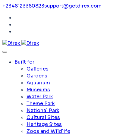
+2348123380823
support@getdirex.com
Built for
Galleries
Gardens
Aquarium
Museums
Water Park
Theme Park
National Park
Cultural Sites
Heritage Sites
Zoos and Wildlife