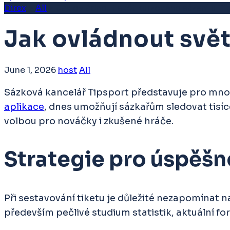
Direx
>
All
>
Jak ovládnout svět kurzového sázení u Ti
Jak ovládnout svět
June 1, 2026
host
All
Sázková kancelář Tipsport představuje pro mno
aplikace
, dnes umožňují sázkařům sledovat tisíc
volbou pro nováčky i zkušené hráče.
Strategie pro úspěšn
Při sestavování tiketu je důležité nezapomínat 
především pečlivé studium statistik, aktuální fo