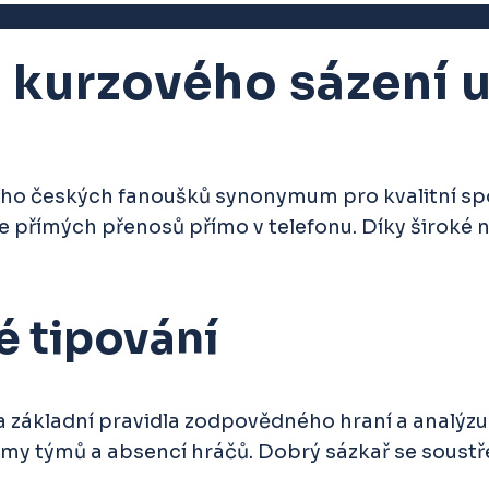
psportu
 kurzového sázení 
ho českých fanoušků synonymum pro kvalitní spor
e přímých přenosů přímo v telefonu. Díky široké n
é tipování
na základní pravidla zodpovědného hraní a analýzu
rmy týmů a absencí hráčů. Dobrý sázkař se soustř