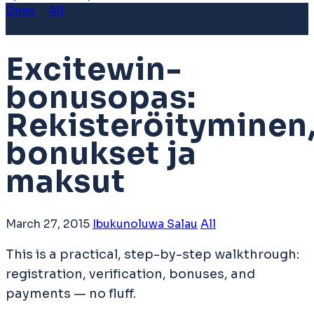
Direx
>
All
>
Excitewin-bonusopas:
Rekisteröityminen, bonukset ja maksut
Excitewin-
bonusopas:
Rekisteröityminen
bonukset ja
maksut
March 27, 2015
Ibukunoluwa Salau
All
This is a practical, step-by-step walkthrough:
registration, verification, bonuses, and
payments — no fluff.