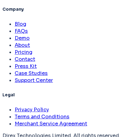
Company
Blog
FAQs
Demo
About
Pricing
Contact
Press Kit
Case Studies
Support Center
Legal
Privacy Policy
Terms and Conditions
Merchant Service Agreement
Direx Technologies Limited. All rights reserved.