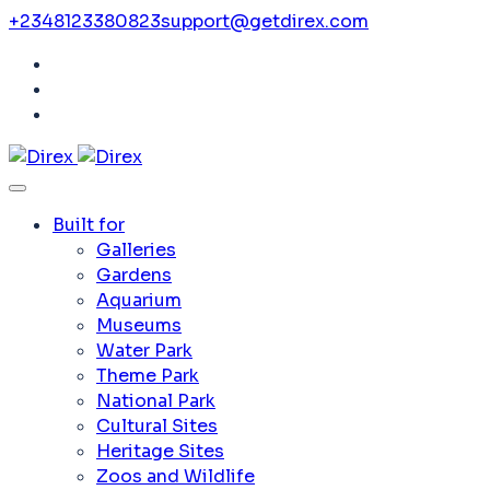
+2348123380823
support@getdirex.com
Built for
Galleries
Gardens
Aquarium
Museums
Water Park
Theme Park
National Park
Cultural Sites
Heritage Sites
Zoos and Wildlife