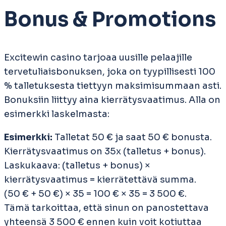
Bonus & Promotions
Excitewin casino tarjoaa uusille pelaajille
tervetuliaisbonuksen, joka on tyypillisesti 100
% talletuksesta tiettyyn maksimisummaan asti.
Bonuksiin liittyy aina kierrätysvaatimus. Alla on
esimerkki laskelmasta:
Esimerkki:
Talletat 50 € ja saat 50 € bonusta.
Kierrätysvaatimus on 35x (talletus + bonus).
Laskukaava: (talletus + bonus) ×
kierrätysvaatimus = kierrätettävä summa.
(50 € + 50 €) × 35 = 100 € × 35 = 3 500 €.
Tämä tarkoittaa, että sinun on panostettava
yhteensä 3 500 € ennen kuin voit kotiuttaa