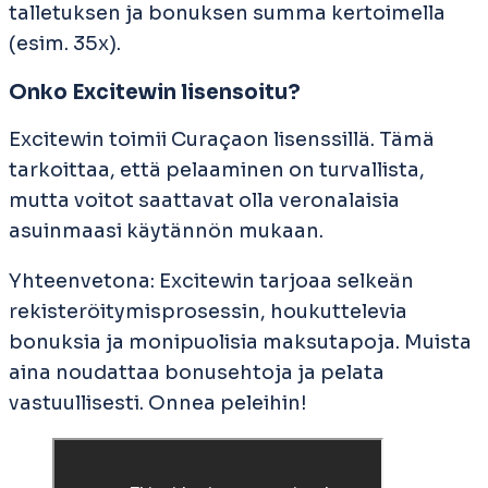
talletuksen ja bonuksen summa kertoimella
(esim. 35x).
Onko Excitewin lisensoitu?
Excitewin toimii Curaçaon lisenssillä. Tämä
tarkoittaa, että pelaaminen on turvallista,
mutta voitot saattavat olla veronalaisia
asuinmaasi käytännön mukaan.
Yhteenvetona: Excitewin tarjoaa selkeän
rekisteröitymisprosessin, houkuttelevia
bonuksia ja monipuolisia maksutapoja. Muista
aina noudattaa bonusehtoja ja pelata
vastuullisesti. Onnea peleihin!